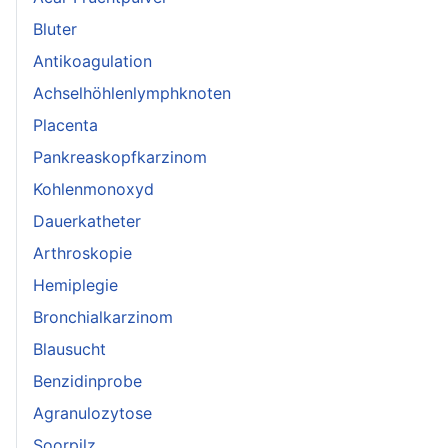
Bluter
Antikoagulation
Achselhöhlenlymphknoten
Placenta
Pankreaskopfkarzinom
Kohlenmonoxyd
Dauerkatheter
Arthroskopie
Hemiplegie
Bronchialkarzinom
Blausucht
Benzidinprobe
Agranulozytose
Soorpilz