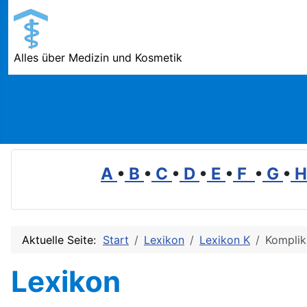
Alles über Medizin und Kosmetik
A
•
B
•
C
•
D
•
E
•
F
•
G
•
Aktuelle Seite:
Start
Lexikon
Lexikon K
Komplik
Lexikon