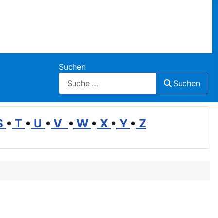
Suchen
Suchen
S
•
T
•
U
•
V
•
W
•
X
•
Y
•
Z