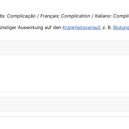
ês: Complicação / Français: Complication / Italiano: Compl
günstiger Auswirkung auf den
Krankheitsverlauf
, z. B.
Blutun