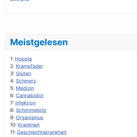
Meistgelesen
1:
Hoppla
2:
Krampfader
3:
Gluten
4:
Schmerz
5:
Medizin
6:
Cannabidiol
7:
Infektion
8:
Schimmelpilz
9:
Organismus
10:
Krankheit
11:
Geschlechtskrankheit