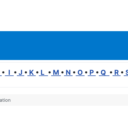
H
•
I
•
J
•
K
•
L
•
M
•
N
•
O
•
P
•
Q
•
R
•
ation