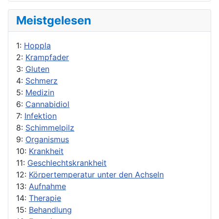
Meistgelesen
1:
Hoppla
2:
Krampfader
3:
Gluten
4:
Schmerz
5:
Medizin
6:
Cannabidiol
7:
Infektion
8:
Schimmelpilz
9:
Organismus
10:
Krankheit
11:
Geschlechtskrankheit
12:
Körpertemperatur unter den Achseln
13:
Aufnahme
14:
Therapie
15:
Behandlung