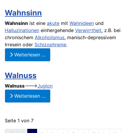
Wahnsinn
Wahnsinn
ist eine
akute
mit
Wahnideen
und
Halluzinationen
einhergehende
Verwirrtheit
, z.B. bei
chronischem
Alkoholismus
, manisch-depressivem
Irresein oder
Schizophrenie
.
Weiterlesen …
Walnuss
Walnuss
--->
Juglon
Weiterlesen …
Seite 1 von 7