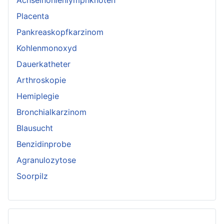
Achselhöhlenlymphknoten
Placenta
Pankreaskopfkarzinom
Kohlenmonoxyd
Dauerkatheter
Arthroskopie
Hemiplegie
Bronchialkarzinom
Blausucht
Benzidinprobe
Agranulozytose
Soorpilz