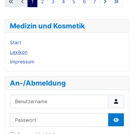
1
2
3
4
5
6
7
Medizin und Kosmetik
Start
Lexikon
Impressum
An-/Abmeldung
Benutzername
Passwort
Passwor