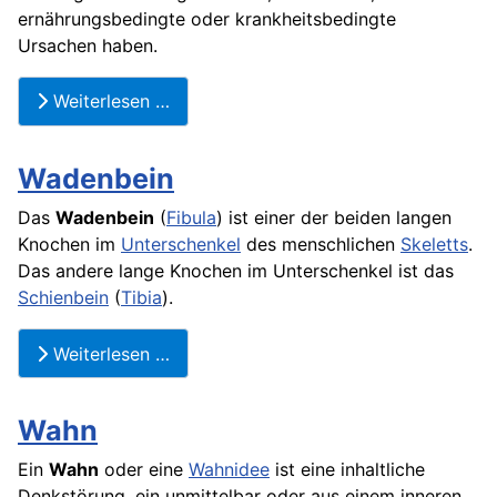
ernährungsbedingte oder krankheitsbedingte
Ursachen haben.
Weiterlesen …
Wadenbein
Das
Wadenbein
(
Fibula
) ist einer der beiden langen
Knochen im
Unterschenkel
des menschlichen
Skeletts
.
Das andere lange
Knochen
im Unterschenkel ist das
Schienbein
(
Tibia
).
Weiterlesen …
Wahn
Ein
Wahn
oder eine
Wahnidee
ist eine inhaltliche
Denkstörung, ein unmittelbar oder aus einem inneren