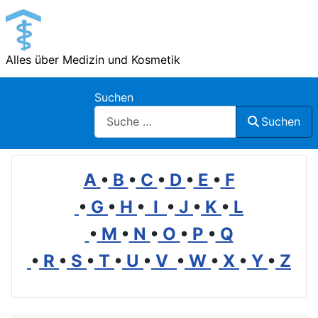
Alles über Medizin und Kosmetik
Suchen
Suchen
A
•
B
•
C
•
D
•
E
•
F
•
G
•
H
•
I
•
J
•
K
•
L
•
M
•
N
•
O
•
P
•
Q
•
R
•
S
•
T
•
U
•
V
•
W
•
X
•
Y
•
Z