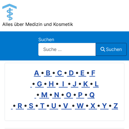
Alles über Medizin und Kosmetik
Suchen
Suchen
A
•
B
•
C
•
D
•
E
•
F
•
G
•
H
•
I
•
J
•
K
•
L
•
M
•
N
•
O
•
P
•
Q
•
R
•
S
•
T
•
U
•
V
•
W
•
X
•
Y
•
Z