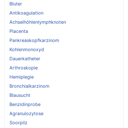
Bluter
Antikoagulation
Achselhöhlenlymphknoten
Placenta
Pankreaskopfkarzinom
Kohlenmonoxyd
Dauerkatheter
Arthroskopie
Hemiplegie
Bronchialkarzinom
Blausucht
Benzidinprobe
Agranulozytose
Soorpilz