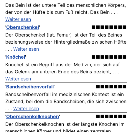
Das Bein ist der untere Teil des menschlichen Körpers,
der von der Hüfte bis zum Fuß reicht. Das Bein . . .
Weiterlesen
'
Oberschenkel
'
■■■■■■■■
Der Oberschenkel (lat. Femur) ist der Teil des Beines
beziehungsweise der Hintergliedmaße zwischen Hüfte
. . .
Weiterlesen
'
Knöchel
'
■■■■■■■■
Knöchel ist ein Begriff aus der Medizin, der sich auf
das Gelenk am unteren Ende des Beins bezieht, . . .
Weiterlesen
'
Bandscheibenvorfall
'
■■■■■■■
Bandscheibenvorfall im medizinischen Kontext ist ein
Zustand, bei dem die Bandscheiben, die sich zwischen
. . .
Weiterlesen
'
Oberschenkelknochen
'
■■■■■■■
Der Oberschenkelknochen ist der längste Knochen im
menschlichen Körper und bildet einen zentralen