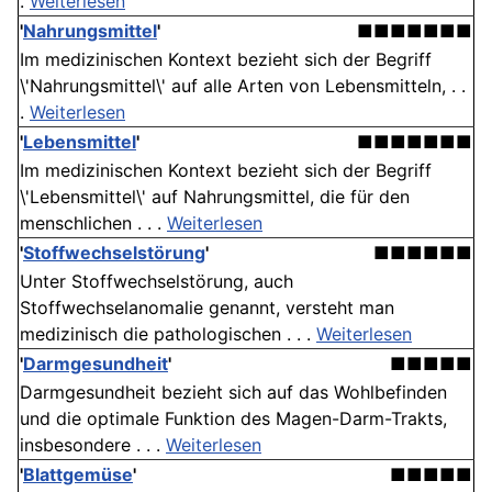
.
Weiterlesen
'
Nahrungsmittel
'
■■■■■■■
Im medizinischen Kontext bezieht sich der Begriff
\'Nahrungsmittel\' auf alle Arten von Lebensmitteln, . .
.
Weiterlesen
'
Lebensmittel
'
■■■■■■■
Im medizinischen Kontext bezieht sich der Begriff
\'Lebensmittel\' auf Nahrungsmittel, die für den
menschlichen . . .
Weiterlesen
'
Stoffwechselstörung
'
■■■■■■
Unter Stoffwechselstörung, auch
Stoffwechselanomalie genannt, versteht man
medizinisch die pathologischen . . .
Weiterlesen
'
Darmgesundheit
'
■■■■■
Darmgesundheit bezieht sich auf das Wohlbefinden
und die optimale Funktion des Magen-Darm-Trakts,
insbesondere . . .
Weiterlesen
'
Blattgemüse
'
■■■■■