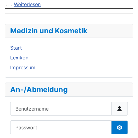
. . .
Weiterlesen
Medizin und Kosmetik
Start
Lexikon
Impressum
An-/Abmeldung
Benutzername
Passwort
Passwor