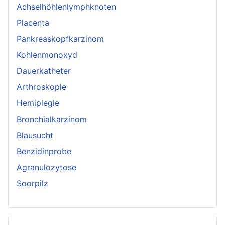
Achselhöhlenlymphknoten
Placenta
Pankreaskopfkarzinom
Kohlenmonoxyd
Dauerkatheter
Arthroskopie
Hemiplegie
Bronchialkarzinom
Blausucht
Benzidinprobe
Agranulozytose
Soorpilz