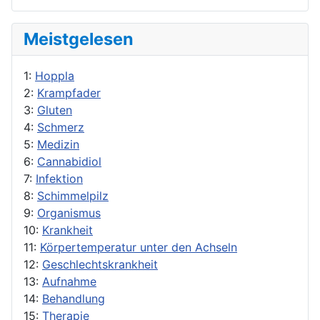
Meistgelesen
1:
Hoppla
2:
Krampfader
3:
Gluten
4:
Schmerz
5:
Medizin
6:
Cannabidiol
7:
Infektion
8:
Schimmelpilz
9:
Organismus
10:
Krankheit
11:
Körpertemperatur unter den Achseln
12:
Geschlechtskrankheit
13:
Aufnahme
14:
Behandlung
15:
Therapie