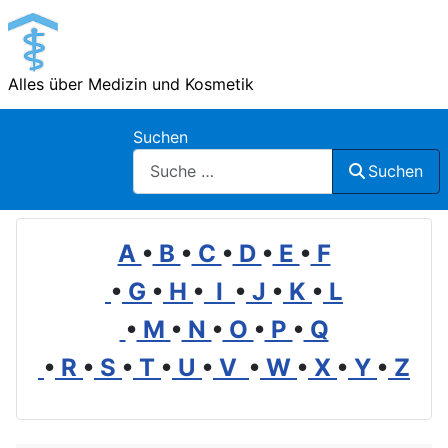
Alles über Medizin und Kosmetik
Suchen
Suchen
A
•
B
•
C
•
D
•
E
•
F
•
G
•
H
•
I
•
J
•
K
•
L
•
M
•
N
•
O
•
P
•
Q
•
R
•
S
•
T
•
U
•
V
•
W
•
X
•
Y
•
Z