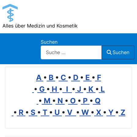
Alles über Medizin und Kosmetik
Suchen
Suchen
A
•
B
•
C
•
D
•
E
•
F
•
G
•
H
•
I
•
J
•
K
•
L
•
M
•
N
•
O
•
P
•
Q
•
R
•
S
•
T
•
U
•
V
•
W
•
X
•
Y
•
Z