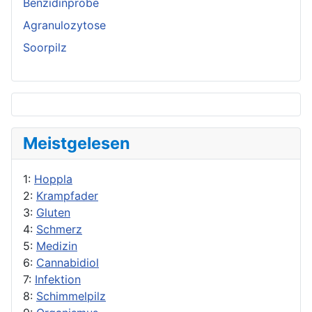
Benzidinprobe
Agranulozytose
Soorpilz
Meistgelesen
1:
Hoppla
2:
Krampfader
3:
Gluten
4:
Schmerz
5:
Medizin
6:
Cannabidiol
7:
Infektion
8:
Schimmelpilz