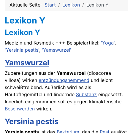
Aktuelle Seite:
Start
Lexikon
Lexikon Y
Lexikon Y
Lexikon Y
Medizin und Kosmetik +++ Beispielartikel:
'Yoga'
,
'Yersinia pestis'
,
'Yamswurzel'
Yamswurzel
Zubereitungen aus der
Yamswurzel
(dioscorea
villosa) wirken
entzündungshemmend
und leicht
schweißtreibend. Äußerlich wird es als
Hautpflegemittel und lindernde
Substanz
eingesetzt.
Innerlich eingenommen soll es gegen klimakterische
Beschwerden
wirken.
Yersinia pestis
Yersinia pestis
ist das
Bakterium
, das die
Pest
auslöst.