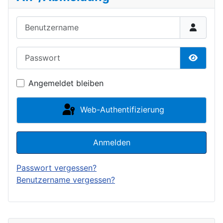
Benutzername
Passwort
Passwor
Angemeldet bleiben
Web-Authentifizierung
Anmelden
Passwort vergessen?
Benutzername vergessen?