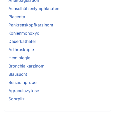
Antikoagulation
Achselhöhlenlymphknoten
Placenta
Pankreaskopfkarzinom
Kohlenmonoxyd
Dauerkatheter
Arthroskopie
Hemiplegie
Bronchialkarzinom
Blausucht
Benzidinprobe
Agranulozytose
Soorpilz