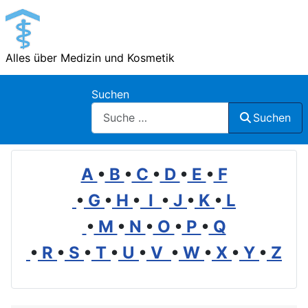
Alles über Medizin und Kosmetik
Suchen
Suchen
A
•
B
•
C
•
D
•
E
•
F
•
G
•
H
•
I
•
J
•
K
•
L
•
M
•
N
•
O
•
P
•
Q
•
R
•
S
•
T
•
U
•
V
•
W
•
X
•
Y
•
Z