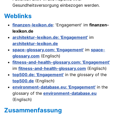
Gesundheitsversorgung einbezogen werden.
Weblinks
finanzen-lexikon.de
: 'Engagement' im
finanzen-
lexikon.de
architektur-lexikon.de: 'Engagement'
im
architektur-lexikon.de
space-glossary.com: 'Engagement'
im
space-
glossary.com
(Englisch)
fitness-and-health-glossary.com: 'Engagement'
im
fitness-and-health-glossary.com
(Englisch)
top500.de: 'Engagement'
in the glossary of the
top500.de
(Englisch)
environment-database.eu: 'Engagement'
in the
glossary of the
environment-database.eu
(Englisch)
Zusammenfassung