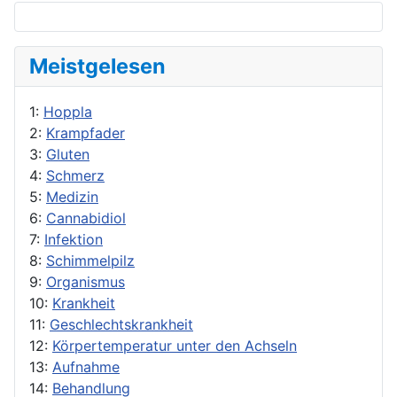
Meistgelesen
1:
Hoppla
2:
Krampfader
3:
Gluten
4:
Schmerz
5:
Medizin
6:
Cannabidiol
7:
Infektion
8:
Schimmelpilz
9:
Organismus
10:
Krankheit
11:
Geschlechtskrankheit
12:
Körpertemperatur unter den Achseln
13:
Aufnahme
14:
Behandlung