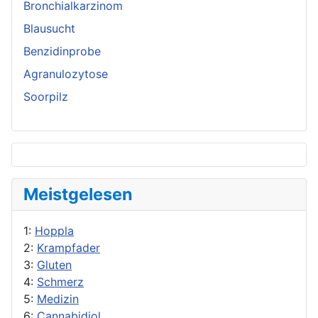
Bronchialkarzinom
Blausucht
Benzidinprobe
Agranulozytose
Soorpilz
Meistgelesen
1:
Hoppla
2:
Krampfader
3:
Gluten
4:
Schmerz
5:
Medizin
6:
Cannabidiol