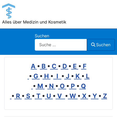
Alles über Medizin und Kosmetik
Suchen
Suchen
A
•
B
•
C
•
D
•
E
•
F
•
G
•
H
•
I
•
J
•
K
•
L
•
M
•
N
•
O
•
P
•
Q
•
R
•
S
•
T
•
U
•
V
•
W
•
X
•
Y
•
Z