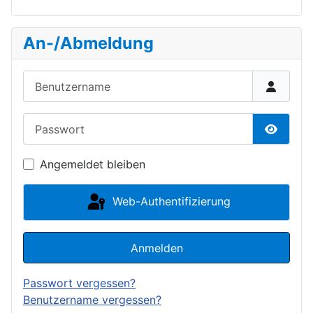
An-/Abmeldung
Benutzername
Passwort
Passwor
Angemeldet bleiben
Web-Authentifizierung
Anmelden
Passwort vergessen?
Benutzername vergessen?