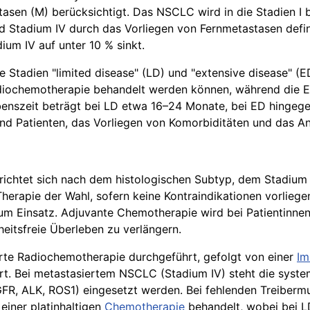
en (M) berücksichtigt. Das NSCLC wird in die Stadien I bis
tadium IV durch das Vorliegen von Fernmetastasen definier
ium IV auf unter 10 % sinkt.
 Stadien "limited disease" (LD) und "extensive disease" (ED
Radiochemotherapie behandelt werden können, während die 
enszeit beträgt bei LD etwa 16–24 Monate, bei ED hingege
nd Patienten, das Vorliegen von Komorbiditäten und das A
d richtet sich nach dem histologischen Subtyp, dem Stadiu
die Therapie der Wahl, sofern keine Kontraindikationen vorli
m Einsatz. Adjuvante Chemotherapie wird bei Patientinnen 
itsfreie Überleben zu verlängern.
nierte Radiochemotherapie durchgeführt, gefolgt von einer
Im
ert. Bei metastasiertem NSCLC (Stadium IV) steht die syste
 EGFR, ALK, ROS1) eingesetzt werden. Bei fehlenden Treibe
iner platinhaltigen
Chemotherapie
behandelt, wobei bei LD