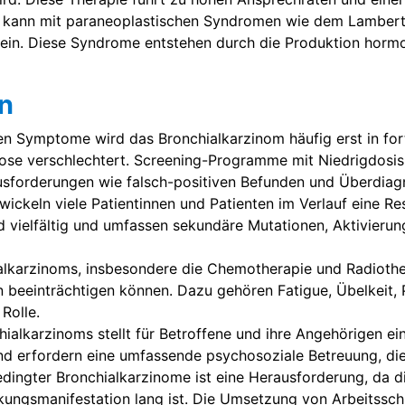
kann mit paraneoplastischen Syndromen wie dem Lamber
sein. Diese Syndrome entstehen durch die Produktion horm
n
n Symptome wird das Bronchialkarzinom häufig erst in fort
ose verschlechtert. Screening-Programme mit Niedrigdosis
ausforderungen wie falsch-positiven Befunden und Überdia
twickeln viele Patientinnen und Patienten im Verlauf eine R
 vielfältig und umfassen sekundäre Mutationen, Aktivierun
lkarzinoms, insbesondere die Chemotherapie und Radiother
en beeinträchtigen können. Dazu gehören Fatigue, Übelkeit,
Rolle.
ialkarzinoms stellt für Betroffene und ihre Angehörigen ei
nd erfordern eine umfassende psychosoziale Betreuung, die
edingter Bronchialkarzinome ist eine Herausforderung, da 
ankungsmanifestation lang ist. Die Umsetzung von Arbeits