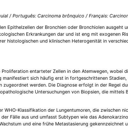
uial / Português: Carcinoma brônquico / Français: Carcino
den Epithelzellen der Bronchien oder Bronchiolen ausgeht 
kologischen Erkrankungen dar und ist eng mit exogenen Ris
er histologischen und klinischen Heterogenität in verschied
e Proliferation entarteter Zellen in den Atemwegen, wobei
 manifestiert sich häufig erst in fortgeschrittenen Stadi
n zugeordnet werden. Die Diagnose erfolgt in der Regel du
opathologische Untersuchungen von Biopsien, die mittels 
der WHO-Klassifikation der Lungentumoren, die zwischen nic
er Fälle aus und umfasst Subtypen wie das Adenokarzinom
Wachstum und eine frühe Metastasierung gekennzeichnet und