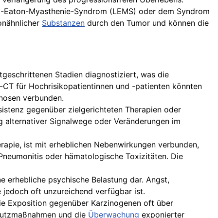
t-Eaton-Myasthenie-Syndrom (LEMS) oder dem Syndrom
onähnlicher
Substanzen
durch den Tumor und können die
geschrittenen Stadien diagnostiziert, was die
-CT für Hochrisikopatientinnen und -patienten könnten
gnosen verbunden.
esistenz gegenüber zielgerichteten Therapien oder
g alternativer Signalwege oder Veränderungen im
apie, ist mit erheblichen Nebenwirkungen verbunden,
 Pneumonitis oder hämatologische Toxizitäten. Die
ne erhebliche psychische Belastung dar. Angst,
 jedoch oft unzureichend verfügbar ist.
die Exposition gegenüber Karzinogenen oft über
schutzmaßnahmen und die
Überwachung
exponierter