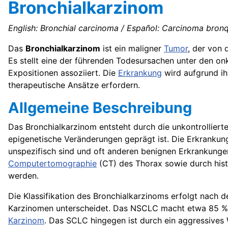
Bronchialkarzinom
English: Bronchial carcinoma / Español: Carcinoma bronq
Das
Bronchialkarzinom
ist ein maligner
Tumor
, der von 
Es stellt eine der führenden Todesursachen unter den on
Expositionen assoziiert. Die
Erkrankung
wird aufgrund ihr
therapeutische Ansätze erfordern.
Allgemeine Beschreibung
Das Bronchialkarzinom entsteht durch die unkontrolliert
epigenetische Veränderungen geprägt ist. Die Erkrankung
unspezifisch sind und oft anderen benignen Erkrankunge
Computertomographie
(CT) des Thorax sowie durch hist
werden.
Die Klassifikation des Bronchialkarzinoms erfolgt nach 
Karzinomen unterscheidet. Das NSCLC macht etwa 85 % d
Karzinom
. Das SCLC hingegen ist durch ein aggressives 