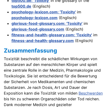
top500.de: 'Toxicity'
in the glossary of the
top500.de
(Englisch)
psychology-lexicon.com: 'Toxicity'
im
psychology-lexicon.com
(Englisch)
glorious-food-glossary.com: 'Toxicity'
im
glorious-food-glossary.com
(Englisch)
fitness-and-health-glossary.com: 'Toxicity'
im
fitness-and-health-glossary.com
(Englisch)
Zusammenfassung
Toxizität beschreibt die schädlichen Wirkungen von
Substanzen auf den menschlichen Körper und spielt
eine zentrale Rolle in der Medizin, Pharmakologie und
Toxikologie. Sie ist entscheidend für die Bewertung
der Sicherheit von Medikamenten und chemischen
Substanzen. Je nach Dosis, Art und Dauer der
Exposition kann die Toxizität von milden
Beschwerden
bis hin zu schweren Organschäden oder Tod reichen.
Dank moderner Medizin und gezielter