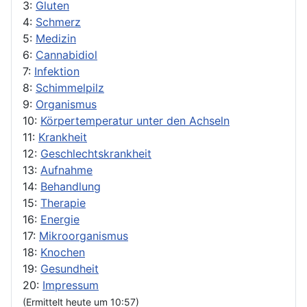
3:
Gluten
4:
Schmerz
5:
Medizin
6:
Cannabidiol
7:
Infektion
8:
Schimmelpilz
9:
Organismus
10:
Körpertemperatur unter den Achseln
11:
Krankheit
12:
Geschlechtskrankheit
13:
Aufnahme
14:
Behandlung
15:
Therapie
16:
Energie
17:
Mikroorganismus
18:
Knochen
19:
Gesundheit
20:
Impressum
(Ermittelt heute um 10:57)