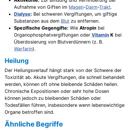
Aktivkohle:
Zur Bindung und Verhinderung der
Aufnahme von Giften im
Magen
-
Darm
-
Trakt
.
Dialyse
:
Bei schweren Vergiftungen, um giftige
Substanzen aus dem
Blut
zu entfernen.
Spezifische Gegengifte:
Wie
Atropin
bei
Organophosphatvergiftungen oder
Vitamin
K
bei
Überdosierung von Blutverdünnern (z. B.
Warfarin
).
Heilung
Der Heilungsverlauf hängt stark von der Schwere der
Toxizität ab. Akute Vergiftungen, die schnell behandelt
werden, können oft ohne bleibende Schäden heilen.
Chronische Expositionen oder sehr hohe Dosen
können jedoch zu bleibenden Schäden oder
Todesfällen führen, insbesondere wenn lebenswichtige
Organe betroffen sind.
Ähnliche Begriffe