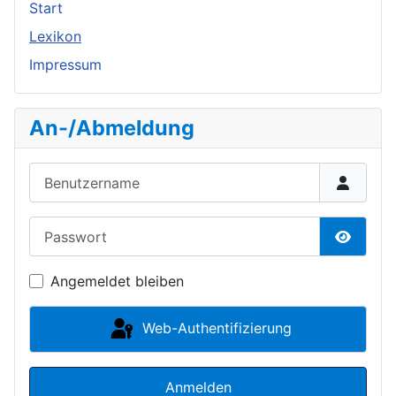
Start
Lexikon
Impressum
An-/Abmeldung
Benutzername
Passwort
Passwor
Angemeldet bleiben
Web-Authentifizierung
Anmelden