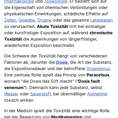
Pharmakologie
und
Toxikologie
. Er bezieht sich auf
die Eigenschaft von chemischen Verbindungen oder
physikalischen Einwirkungen, schädliche Effekte auf
Zellen
,
Gewebe
,
Organe
oder das gesamte
Lebewesen
zu verursachen.
Akute Toxizität
tritt bei einmaliger
oder kurzfristiger Exposition auf, während
chronische
Toxizität
die Auswirkungen von längerfristiger,
wiederholter Exposition beschreibt.
Die Schwere der Toxizität hängt von verschiedenen
Faktoren ab, darunter die
Dosis
, die Art der Substanz,
die Expositionsdauer und der betroffene
Organismus
.
Eine zentrale Rolle spielt das Prinzip von
Paracelsus
,
wonach "die Dosis das Gift macht" ("
Dosis facit
venenum
"). Demnach kann jede Substanz, selbst
Wasser
oder
Sauerstoff
, bei übermäßiger
Aufnahme
toxisch wirken.
In der Medizin spielt die Toxizität eine wichtige Rolle
bei der Bewertung von
Medikamenten
und