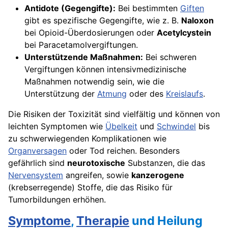
Antidote (Gegengifte):
Bei bestimmten
Giften
gibt es spezifische Gegengifte, wie z. B.
Naloxon
bei Opioid-Überdosierungen oder
Acetylcystein
bei Paracetamolvergiftungen.
Unterstützende Maßnahmen:
Bei schweren
Vergiftungen können intensivmedizinische
Maßnahmen notwendig sein, wie die
Unterstützung der
Atmung
oder des
Kreislaufs
.
Die Risiken der Toxizität sind vielfältig und können von
leichten Symptomen wie
Übelkeit
und
Schwindel
bis
zu schwerwiegenden Komplikationen wie
Organversagen
oder Tod reichen. Besonders
gefährlich sind
neurotoxische
Substanzen, die das
Nervensystem
angreifen, sowie
kanzerogene
(krebserregende) Stoffe, die das Risiko für
Tumorbildungen erhöhen.
Symptome
,
Therapie
und Heilung