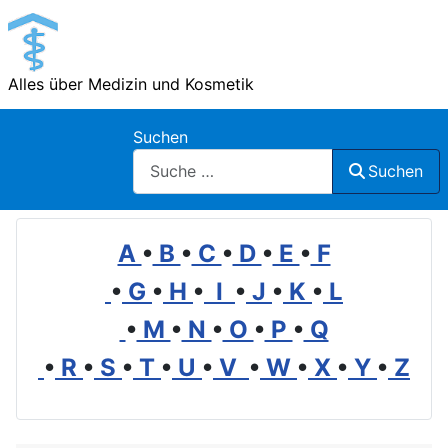
Alles über Medizin und Kosmetik
Suchen
Suchen
A
•
B
•
C
•
D
•
E
•
F
•
G
•
H
•
I
•
J
•
K
•
L
•
M
•
N
•
O
•
P
•
Q
•
R
•
S
•
T
•
U
•
V
•
W
•
X
•
Y
•
Z