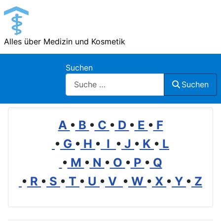
Alles über Medizin und Kosmetik
Suchen
Suchen
A
•
B
•
C
•
D
•
E
•
F
•
G
•
H
•
I
•
J
•
K
•
L
•
M
•
N
•
O
•
P
•
Q
•
R
•
S
•
T
•
U
•
V
•
W
•
X
•
Y
•
Z