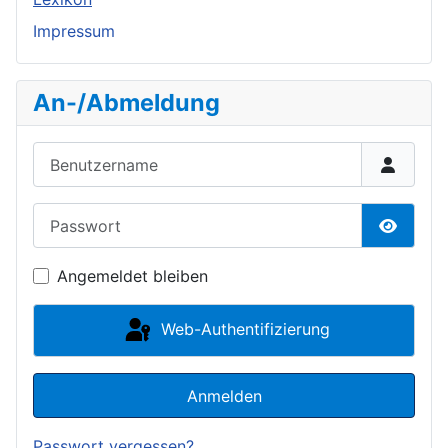
Impressum
An-/Abmeldung
Benutzername
Passwort
Passwor
Angemeldet bleiben
Web-Authentifizierung
Anmelden
Passwort vergessen?