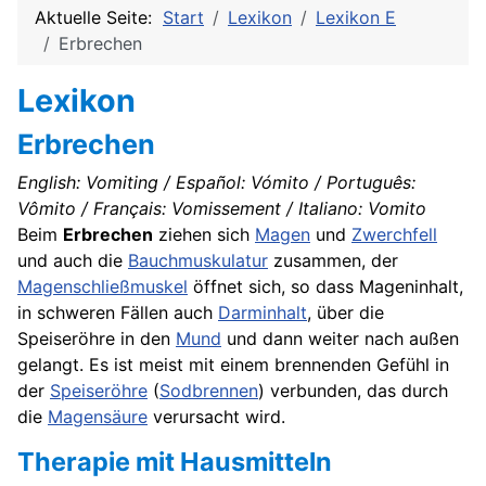
Aktuelle Seite:
Start
Lexikon
Lexikon E
Erbrechen
Lexikon
Erbrechen
English: Vomiting / Español: Vómito / Português:
Vômito / Français: Vomissement / Italiano: Vomito
Beim
Erbrechen
ziehen sich
Magen
und
Zwerchfell
und auch die
Bauchmuskulatur
zusammen, der
Magenschließmuskel
öffnet sich, so dass Mageninhalt,
in schweren Fällen auch
Darminhalt
, über die
Speiseröhre in den
Mund
und dann weiter nach außen
gelangt. Es ist meist mit einem brennenden Gefühl in
der
Speiseröhre
(
Sodbrennen
) verbunden, das durch
die
Magensäure
verursacht wird.
Therapie
mit Hausmitteln