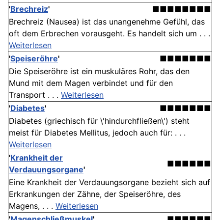
'
Brechreiz
'
■■■■■■■■
Brechreiz (Nausea) ist das unangenehme Gefühl, das
oft dem Erbrechen vorausgeht. Es handelt sich um . . .
Weiterlesen
'
Speiseröhre
'
■■■■■■■
Die Speiseröhre ist ein muskuläres Rohr, das den
Mund mit dem Magen verbindet und für den
Transport . . .
Weiterlesen
'
Diabetes
'
■■■■■■■
Diabetes (griechisch für \'hindurchfließen\') steht
meist für Diabetes Mellitus, jedoch auch für: . . .
Weiterlesen
'
Krankheit der
■■■■■■
Verdauungsorgane
'
Eine Krankheit der Verdauungsorgane bezieht sich auf
Erkrankungen der Zähne, der Speiseröhre, des
Magens, . . .
Weiterlesen
'
Magenschließmuskel
'
■■■■■■