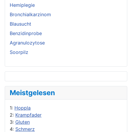
Hemiplegie
Bronchialkarzinom
Blausucht
Benzidinprobe
Agranulozytose
Soorpilz
Meistgelesen
1:
Hoppla
2:
Krampfader
3:
Gluten
4:
Schmerz