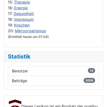
15:
Therapie
16:
Energie
17:
Gesundheit
18:
Impressum
19:
Knochen
20:
Mikroorganismus
(Ermittelt heute um 01:04)
Statistik
Benutzer
14
Beiträge
3058
Dieses Lexikon ist ein Produkt der
quality-