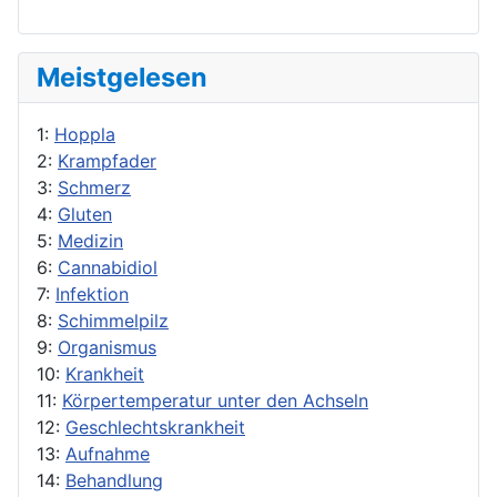
Meistgelesen
1:
Hoppla
2:
Krampfader
3:
Schmerz
4:
Gluten
5:
Medizin
6:
Cannabidiol
7:
Infektion
8:
Schimmelpilz
9:
Organismus
10:
Krankheit
11:
Körpertemperatur unter den Achseln
12:
Geschlechtskrankheit
13:
Aufnahme
14:
Behandlung