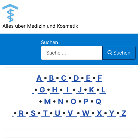
Alles über Medizin und Kosmetik
Suchen
Suchen
A
•
B
•
C
•
D
•
E
•
F
•
G
•
H
•
I
•
J
•
K
•
L
•
M
•
N
•
O
•
P
•
Q
•
R
•
S
•
T
•
U
•
V
•
W
•
X
•
Y
•
Z