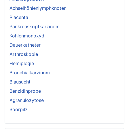
Achselhöhlenlymphknoten
Placenta
Pankreaskopfkarzinom
Kohlenmonoxyd
Dauerkatheter
Arthroskopie
Hemiplegie
Bronchialkarzinom
Blausucht
Benzidinprobe
Agranulozytose
Soorpilz