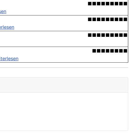
■■■■■■■■■
sen
■■■■■■■■■
erlesen
■■■■■■■■■
■■■■■■■■
terlesen