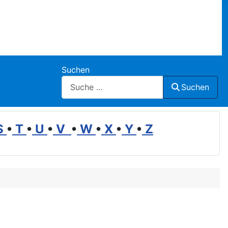
Suchen
Suchen
S
•
T
•
U
•
V
•
W
•
X
•
Y
•
Z