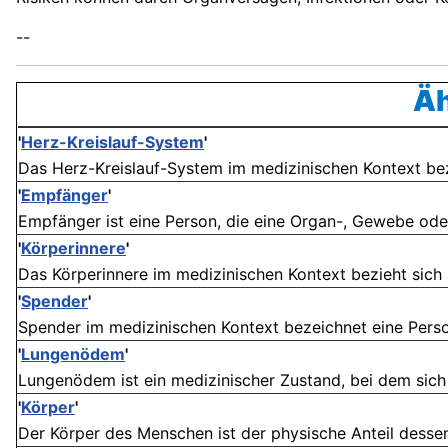
--
Äh
'
Herz-Kreislauf-System
'
Das Herz-Kreislauf-System im medizinischen Kontext bez
'
Empfänger
'
Empfänger ist eine Person, die eine Organ-, Gewebe oder 
'
Körperinnere
'
Das Körperinnere im medizinischen Kontext bezieht sich 
'
Spender
'
Spender im medizinischen Kontext bezeichnet eine Person,
'
Lungenödem
'
Lungenödem ist ein medizinischer Zustand, bei dem sich 
'
Körper
'
Der Körper des Menschen ist der physische Anteil dessen,