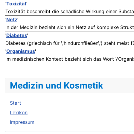
'
Toxizität
'
Toxizität beschreibt die schädliche Wirkung einer Subst
'
Netz
'
In der Medizin bezieht sich ein Netz auf komplexe Struk
'
Diabetes
'
Diabetes (griechisch für \'hindurchfließen\') steht meist fü
'
Organismus
'
Im medizinischen Kontext bezieht sich das Wort \'Organis
Medizin und Kosmetik
Start
Lexikon
Impressum