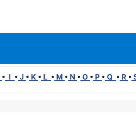
H
•
I
•
J
•
K
•
L
•
M
•
N
•
O
•
P
•
Q
•
R
•