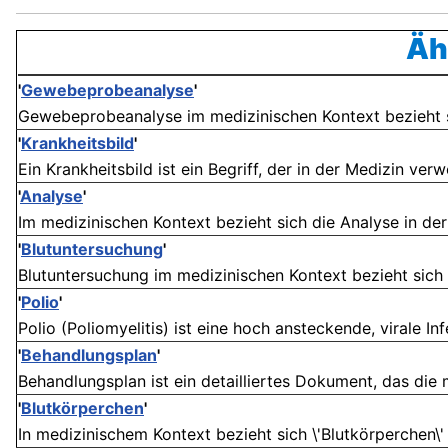
Äh
'
Gewebeprobeanalyse
'
Gewebeprobeanalyse im medizinischen Kontext bezieht si
'
Krankheitsbild
'
Ein Krankheitsbild ist ein Begriff, der in der Medizin ver
'
Analyse
'
Im medizinischen Kontext bezieht sich die Analyse in de
'
Blutuntersuchung
'
Blutuntersuchung im medizinischen Kontext bezieht sich 
'
Polio
'
Polio (Poliomyelitis) ist eine hoch ansteckende, virale In
'
Behandlungsplan
'
Behandlungsplan ist ein detailliertes Dokument, das die 
'
Blutkörperchen
'
In medizinischem Kontext bezieht sich \'Blutkörperchen\' ode