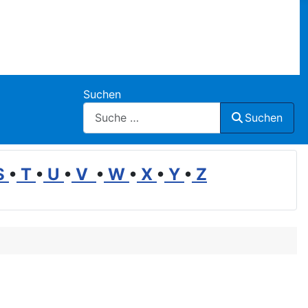
Suchen
Suchen
S
•
T
•
U
•
V
•
W
•
X
•
Y
•
Z