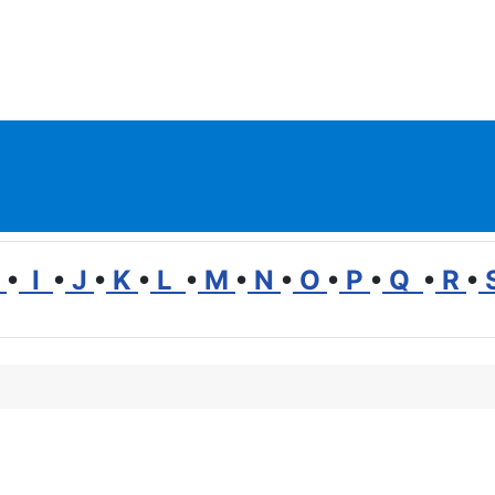
H
•
I
•
J
•
K
•
L
•
M
•
N
•
O
•
P
•
Q
•
R
•