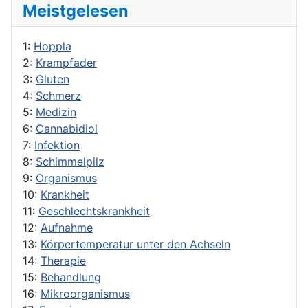
Meistgelesen
1:
Hoppla
2:
Krampfader
3:
Gluten
4:
Schmerz
5:
Medizin
6:
Cannabidiol
7:
Infektion
8:
Schimmelpilz
9:
Organismus
10:
Krankheit
11:
Geschlechtskrankheit
12:
Aufnahme
13:
Körpertemperatur unter den Achseln
14:
Therapie
15:
Behandlung
16:
Mikroorganismus