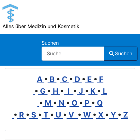
Alles über Medizin und Kosmetik
Suchen
Suchen
A
•
B
•
C
•
D
•
E
•
F
•
G
•
H
•
I
•
J
•
K
•
L
•
M
•
N
•
O
•
P
•
Q
•
R
•
S
•
T
•
U
•
V
•
W
•
X
•
Y
•
Z