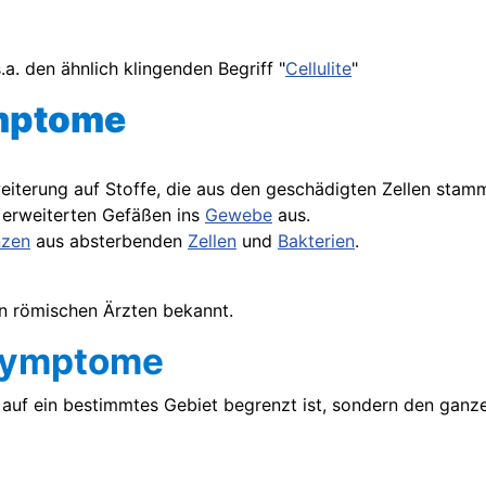
a. den ähnlich klingenden Begriff "
Cellulite
"
mptome
iterung auf Stoffe, die aus den geschädigten Zellen stam
 erweiterten Gefäßen ins
Gewebe
aus.
nzen
aus absterbenden
Zellen
und
Bakterien
.
 römischen Ärzten bekannt.
symptome
auf ein bestimmtes Gebiet begrenzt ist, sondern den ganzen