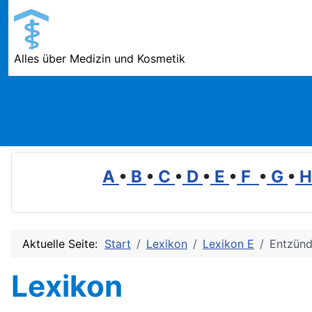
Alles über Medizin und Kosmetik
A
•
B
•
C
•
D
•
E
•
F
•
G
•
Aktuelle Seite:
Start
Lexikon
Lexikon E
Entzün
Lexikon