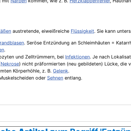
g mit
Narben
kommen, wie z. B.
Herzklappenfehler
, Hautna
fäßen
austretende, eiweißreiche
Flüssigkeit
. Sie kann unter
randblasen
. Seröse Entzündung an
Schleimhäuten
= Katarrh
en
.
ozyten und Zelltrümmern, bei
Infektionen
. Je nach Lokalisa
(
Nekrose
) nicht präformierten (neu gebildeten) Lücke, die
rmten Körperhöhle, z. B.
Gelenk
.
s Muskelscheiden oder
Sehnen
entlang.