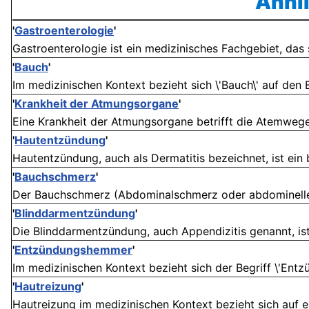
Ähnli
'
Gastroenterologie
'
Gastroenterologie ist ein medizinisches Fachgebiet, das
'
Bauch
'
Im medizinischen Kontext bezieht sich \'Bauch\' auf den B
'
Krankheit der Atmungsorgane
'
Eine Krankheit der Atmungsorgane betrifft die Atemwege, 
'
Hautentzündung
'
Hautentzündung, auch als Dermatitis bezeichnet, ist ein b
'
Bauchschmerz
'
Der Bauchschmerz (Abdominalschmerz oder abdomineller 
'
Blinddarmentzündung
'
Die Blinddarmentzündung, auch Appendizitis genannt, is
'
Entzündungshemmer
'
Im medizinischen Kontext bezieht sich der Begriff \'En
'
Hautreizung
'
Hautreizung im medizinischen Kontext bezieht sich auf e