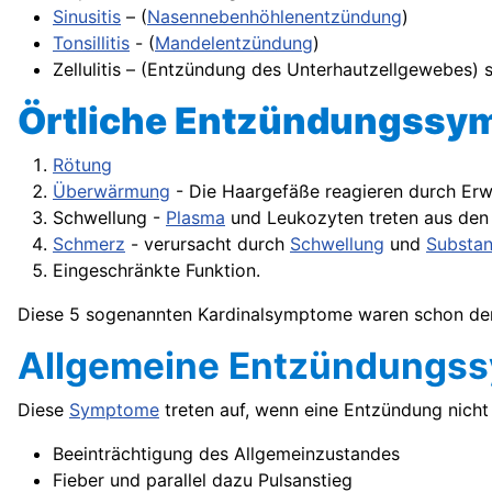
Sinusitis
– (
Nasennebenhöhlenentzündung
)
Tonsillitis
- (
Mandelentzündung
)
Zellulitis – (Entzündung des Unterhautzellgewebes) s.
Örtliche Entzündungssy
Rötung
Überwärmung
- Die Haargefäße reagieren durch Erwe
Schwellung -
Plasma
und Leukozyten treten aus den
Schmerz
- verursacht durch
Schwellung
und
Substa
Eingeschränkte Funktion.
Diese 5 sogenannten Kardinalsymptome waren schon den
Allgemeine Entzündungs
Diese
Symptome
treten auf, wenn eine Entzündung nicht 
Beeinträchtigung des Allgemeinzustandes
Fieber und parallel dazu Pulsanstieg