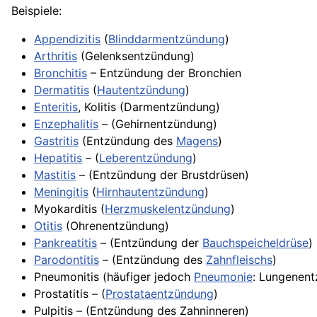
Beispiele:
Appendizitis
(
Blinddarmentzündung
)
Arthritis
(Gelenksentzündung)
Bronchitis
– Entzündung der Bronchien
Dermatitis
(
Hautentzündung
)
Enteritis
, Kolitis (Darmentzündung)
Enzephalitis
– (Gehirnentzündung)
Gastritis
(Entzündung des
Magens
)
Hepatitis
– (
Leberentzündung
)
Mastitis
– (Entzündung der Brustdrüsen)
Meningitis
(
Hirnhautentzündung
)
Myokarditis (
Herzmuskelentzündung
)
Otitis
(Ohrenentzündung)
Pankreatitis
– (Entzündung der
Bauchspeicheldrüse
)
Parodontitis
– (Entzündung des
Zahnfleischs
)
Pneumonitis (häufiger jedoch
Pneumonie
:
Lungenent
Prostatitis – (
Prostataentzündung
)
Pulpitis – (Entzündung des Zahninneren)