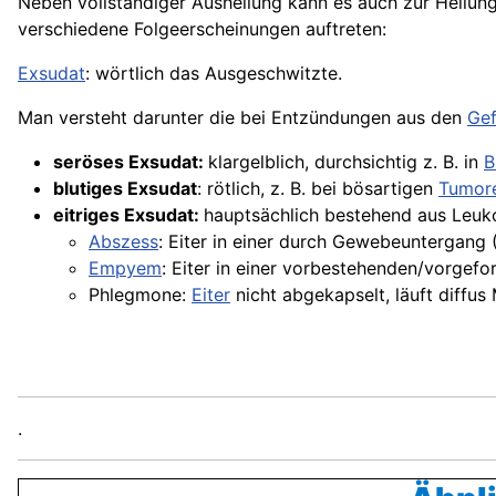
Neben vollständiger Ausheilung kann es auch zur Heilun
verschiedene Folgeerscheinungen auftreten:
Exsudat
: wörtlich das Ausgeschwitzte.
Man versteht darunter die bei Entzündungen aus den
Ge
seröses Exsudat:
klargelblich, durchsichtig z. B. in
B
blutiges Exsudat
: rötlich, z. B. bei bösartigen
Tumor
eitriges Exsudat:
hauptsächlich bestehend aus Leuk
Abszess
: Eiter in einer durch Gewebeuntergang 
Empyem
: Eiter in einer vorbestehenden/vorgefo
Phlegmone:
Eiter
nicht abgekapselt, läuft diffu
.