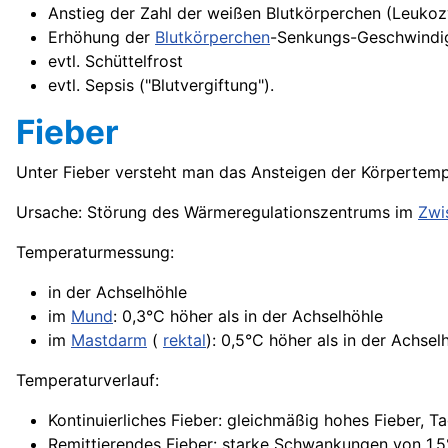
Anstieg der Zahl der weißen Blutkörperchen (Leukoz
Erhöhung der
Blutkörperchen
-Senkungs-Geschwindig
evtl. Schüttelfrost
evtl. Sepsis ("Blutvergiftung").
Fieber
Unter Fieber versteht man das Ansteigen der
Körpertemp
Ursache: Störung des Wärmeregulationszentrums im
Zwi
Temperaturmessung:
in der Achselhöhle
im
Mund
: 0,3°C höher als in der Achselhöhle
im
Mastdarm
(
rektal
): 0,5°C höher als in der
Achsel
Temperaturverlauf:
Kontinuierliches Fieber: gleichmäßig hohes Fieber, 
Remittierendes Fieber: starke Schwankungen von 1,5