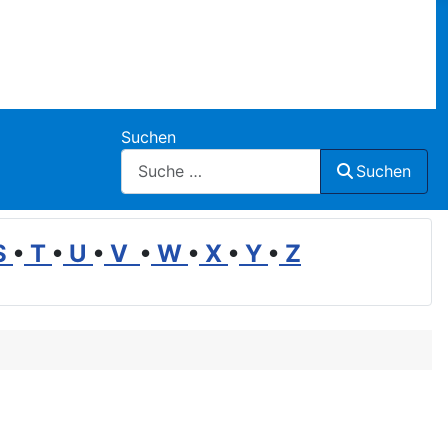
Suchen
Suchen
S
•
T
•
U
•
V
•
W
•
X
•
Y
•
Z