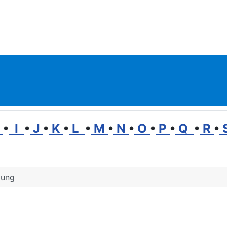
H
•
I
•
J
•
K
•
L
•
M
•
N
•
O
•
P
•
Q
•
R
•
dung