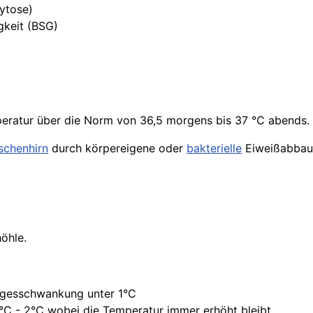
ytose)
keit (BSG)
eratur
über die Norm von 36,5 morgens bis 37 °C abends.
schenhirn
durch körpereigene oder
bakterielle
Eiweißabbaus
höhle
.
Tagesschwankung unter 1°C
°C - 2°C wobei die Temperatur immer erhöht bleibt