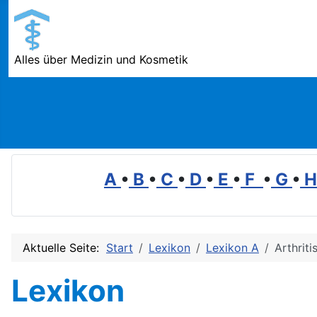
Alles über Medizin und Kosmetik
A
•
B
•
C
•
D
•
E
•
F
•
G
•
Aktuelle Seite:
Start
Lexikon
Lexikon A
Arthriti
Lexikon