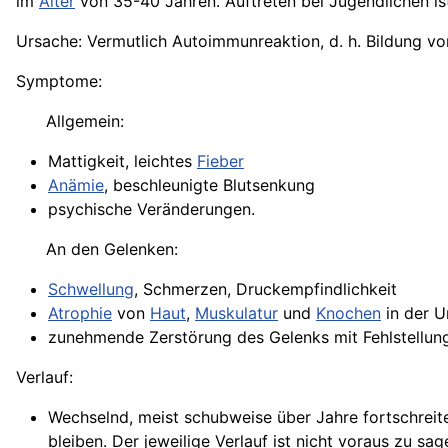
im
Alter
von 35-40 Jahren. Auftreten bei Jugendlichen is
Ursache: Vermutlich Autoimmunreaktion, d. h. Bildung v
Symptome:
Allgemein:
Mattigkeit, leichtes
Fieber
Anämie
, beschleunigte Blutsenkung
psychische Veränderungen.
An den Gelenken:
Schwellung
, Schmerzen, Druckempfindlichkeit
Atrophie
von
Haut
,
Muskulatur
und
Knochen
in der U
zunehmende Zerstörung des Gelenks mit Fehlstellung
Verlauf:
Wechselnd, meist schubweise über Jahre fortschreit
bleiben. Der jeweilige Verlauf ist nicht voraus zu sag