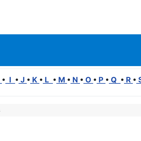
H
•
I
•
J
•
K
•
L
•
M
•
N
•
O
•
P
•
Q
•
R
•
s