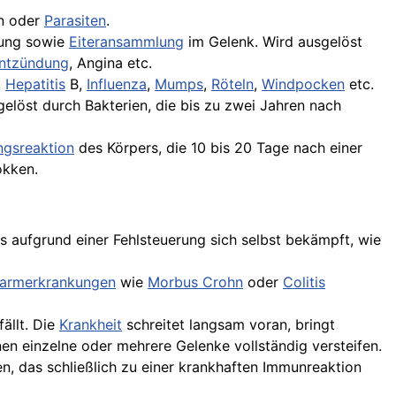
en oder
Parasiten
.
mung sowie
Eiteransammlung
im Gelenk. Wird ausgelöst
entzündung
, Angina etc.
,
Hepatitis
B,
Influenza
,
Mumps
,
Röteln
,
Windpocken
etc.
gelöst durch Bakterien, die bis zu zwei Jahren nach
gsreaktion
des Körpers, die 10 bis 20 Tage nach einer
okken.
 aufgrund einer Fehlsteuerung sich selbst bekämpft, wie
armerkrankungen
wie
Morbus Crohn
oder
Colitis
fällt. Die
Krankheit
schreitet langsam voran, bringt
 einzelne oder mehrere Gelenke vollständig versteifen.
, das schließlich zu einer krankhaften Immunreaktion