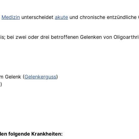
e
Medizin
unterscheidet
akute
und chronische entzündliche G
s; bei zwei oder drei betroffenen Gelenken von Oligoarthri
m Gelenk (
Gelenkerguss
)
)
en folgende Krankheiten: