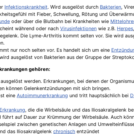
er
Infektionskrankheit
. Wird ausgelöst durch
Bakterien
, Vir
ankheitsgefühl mit Fieber, Schwellung, Rötung und Überwär
unde
oder über die
Blutbahn
bei Krankheiten wie
Mittelohr
rscheint während oder nach
Virusinfektionen
wie z.B.
Herpes
egelenk. Die Lyme-Arthritis kommt selten vor. Sie wird aus
n.
mmt nur noch selten vor. Es handelt sich um eine
Entzündun
wird ausgelöst von Bakterien aus der Gruppe der Streptok
rkrankungen gehören:
ausgelöst werden. Erkrankungen, bei denen der Organismus
n können Gelenkentzündungen mit sich bringen.
ist eine
Autoimmunerkrankung
und tritt hauptsächlich bei
D
Erkrankung
, die die Wirbelsäule und das Iliosakralgelenk be
ührt auf Dauer zur Krümmung der Wirbelsäule. Auch können
elspiel zwischen genetischen Anlagen und Umwelteinflüssen
und das Iliosakralgelenk
chronisch
entzündet