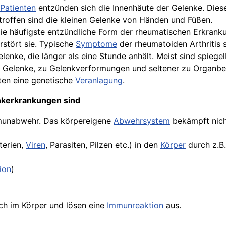
Patienten
entzünden sich die Innenhäute der Gelenke. Die
troffen sind die kleinen Gelenke von Händen und Füßen.
e häufigste entzündliche Form der rheumatischen Erkrankun
stört sie. Typische
Symptome
der rheumatoiden Arthritis 
lenke, die länger als eine Stunde anhält. Meist sind spiege
er Gelenke, zu Gelenkverformungen und seltener zu Organbe
en eine genetische
Veranlagung
.
nkerkrankungen sind
mmunabwehr. Das körpereigene
Abwehrsystem
bekämpft nich
terien,
Viren
, Parasiten, Pilzen etc.) in den
Körper
durch z.B.
ion
)
ich im Körper und lösen eine
Immunreaktion
aus.