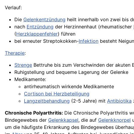
Verlauf:
Die
Gelenkentzündung
heilt innerhalb von zwei bis 
nach
Entzündung
der Herzinnenhaut (rheumatischer
(
Herzklappenfehler
) führen
bei erneuter Streptokokken-
Infektion
besteht Neigun
Therapie
:
Strenge
Bettruhe bis zum Verschwinden der akuten 
Ruhigstellung und bequeme Lagerung der Gelenke
Medikamente:
antirheumatisch wirkende Medikamente
Cortison bei Herzbeteiligung
Langzeitbehandlung
(2-5 Jahre) mit
Antibiotika
Chronische Polyarthritis:
Die Chronische Polyarthritis w
Bindegewebes der
Gelenkkapsel
, die auf
Gelenkknorpel
u
um die häufigste Erkrankung des Bindegewebes überhaupt