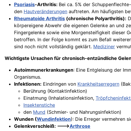
Psoriasis
-Arthritis:
Bei ca. 5% der
Schuppenflechte
-
den
Hautveränderungen
auftreten. Am häufigsten be
Rheumatoide Arthritis
(chronische Polyarthritis):
Di
körpereigene Abwehr die eigenen Gelenke an und zer
Fingergelenke sowie eine Morgensteifigkeit dieser Ge
betroffen. In der Folge kommt es zum Befall weiter
sind noch nicht vollständig geklärt.
Mediziner
vermut
Wichtigste Ursachen für chronisch-entzündliche Gele
Autoimmunerkrankungen
: Eine Entgleisung der I
Organismus.
Infektionen:
Eindringen von
Krankheitserregern
(Bak
Berührung (Kontaktinfektion)
Einatmung (Inhalationsinfektion,
Tröpfcheninfekt
Insektenstiche
den
Mund
(Schmier- und Nahrungsinfektion)
Wunden (
Wundinfektion
): Die Erreger vermehren s
Gelenkverschleiß: --->
Arthrose