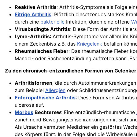
Reaktive Arthritis
: Arthritis-Symptome als Folge ein
Eitrige Arthritis
: Plötzlich einsetzendes starkes Kr
durch eine
bakterielle
Infektion, durch eine offene
W
Virusbedingte Arthritis
: Diese Form der Arthritis e
Lyme-Arthritis
: Arthritis-Symptome vor allem im Kni
einem Zeckenbiss z.B. das
Kniegelenk
befallen könne
Rheumatisches Fieber
: Das rheumatische Fieber ko
Mandel- oder Rachenentzündung auftreten kann. Es 
Zu den chronisch-entzündlichen Formen von Gelenke
Arthritisformen
, die durch Autoimmunerkrankungen 
zum Beispiel
Allergien
oder Schilddrüsenentzündunge
Enteropathische Arthritis
: Diese Form von Arthritis 
ulcerosa auf.
Morbus
Bechterew
: Eine entzündlich-rheumatische
zunehmend Bewegungseinschränkungen mit sich und f
Als Ursache vermuten Mediziner ein gestörtes Wechs
des Körpers führt. In der Folge sind die Wirbelsäule 