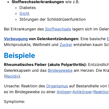
Stoffwechselerkrankungen
wie z.B.
Diabetes
Gicht
Störungen der Schilddrüsenfunktion
Bei Erkrankungen des
Stoffwechsels
lagern sich im Gele
Vorbeugung
von Gelenkentzündungen:
Eine basische
E
Milchprodukte, Weißmehl und
Zucker
entstehen kaum Sch
Beispiele
Rheumatisches Fieber (akute Polyarthritis):
Entzündlic
Gelenkkapseln und das
Bindegewebe
am Herzen. Die Kra
(
Rezidiv
).
Ursache: Reaktion des
Organismus
auf Bestandteile von S
es im Bindegewebe zu einer
Antigen
-
Antikörper
-
Reaktio
Symptome: