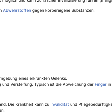
t möglich und kann zu rascher Invalidisierung führen (mali
on
Abwehrstoffen
gegen körpereigene Substanzen.
mgebung eines erkrankten Gelenks.
 und Versteifung. Typisch ist die Abweichung der
Finger
in
end. Die Krankheit kann zu
Invalidität
und Pflegebedürftigke
en.