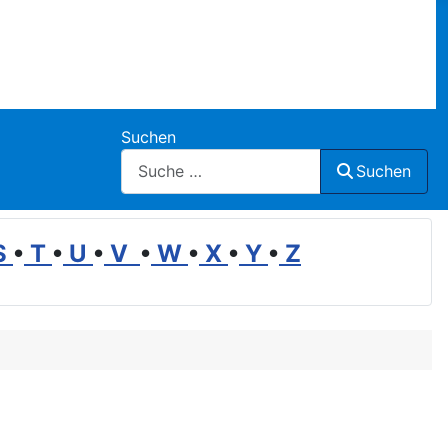
Suchen
Suchen
S
•
T
•
U
•
V
•
W
•
X
•
Y
•
Z