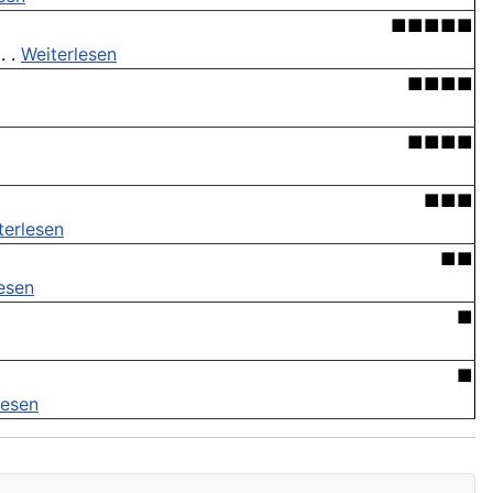
■■■■■
. .
Weiterlesen
■■■■
■■■■
■■■
terlesen
■■
esen
■
■
lesen