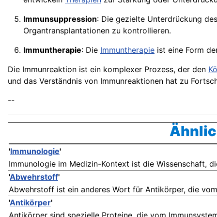
Immunsuppression
: Die gezielte Unterdrückung de
Organtransplantationen zu kontrollieren.
Immuntherapie
: Die
Immuntherapie
ist eine Form de
Die Immunreaktion ist ein komplexer Prozess, der den
Kö
und das Verständnis von Immunreaktionen hat zu Fortsch
--
Ähnlic
'
Immunologie
'
Immunologie im Medizin-Kontext ist die Wissenschaft, di
'
Abwehrstoff
'
Abwehrstoff ist ein anderes Wort für Antikörper, die v
'
Antikörper
'
Antikörper sind spezielle Proteine, die vom Immunsystem