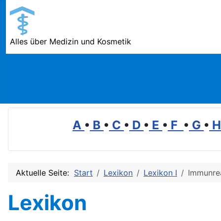
Alles über Medizin und Kosmetik
A
•
B
•
C
•
D
•
E
•
F
•
G
•
Aktuelle Seite:
Start
Lexikon
Lexikon I
Immunre
Lexikon