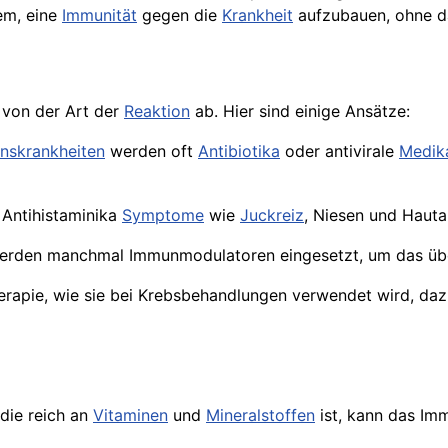
em, eine
Immunität
gegen die
Krankheit
aufzubauen, ohne da
 von der Art der
Reaktion
ab. Hier sind einige Ansätze:
onskrankheiten
werden oft
Antibiotika
oder antivirale
Medik
 Antihistaminika
Symptome
wie
Juckreiz
, Niesen und Hauta
erden manchmal Immunmodulatoren eingesetzt, um das übe
therapie, wie sie bei Krebsbehandlungen verwendet wird, da
 die reich an
Vitaminen
und
Mineralstoffen
ist, kann das Im