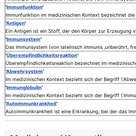
'
Immunfunktion
'
Immunfunktion im medizinischen Kontext bezeichnet die 
'
Antigen
'
Ein Antigen ist ein Stoff, der den Körper zur Erzeugung v
'
Immunsystem
'
Das Immunsystem (von lateinisch immunis ‚unberührt, frei
'
Überempfindlichkeitsreaktion
'
Überempfindlichkeitsreaktion bezeichnet im medizinisch
'
Abwehrsystem
'
Im medizinischen Kontext bezieht sich der Begriff \'Abwe
'
Immunglobulin
'
Im medizinischen Kontext bezieht sich der Begriff \'Immung
'
Autoimmunkrankheit
'
Autoimmunkrankheit ist eine Erkrankung, bei der das Imm