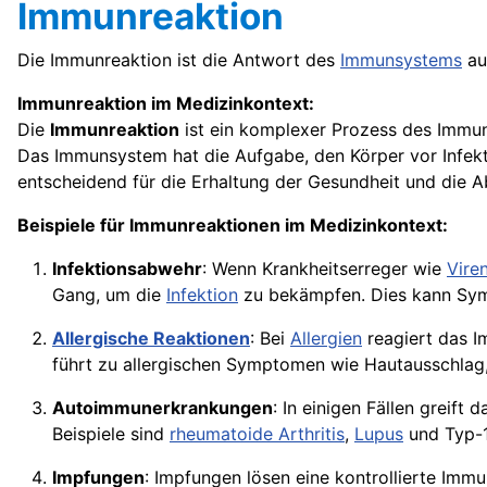
Immunreaktion
Die Immunreaktion ist die Antwort des
Immunsystems
au
Immunreaktion im Medizinkontext:
Die
Immunreaktion
ist ein komplexer Prozess des Immun
Das Immunsystem hat die Aufgabe, den Körper vor Infekt
entscheidend für die Erhaltung der Gesundheit und die 
Beispiele für Immunreaktionen im Medizinkontext:
Infektionsabwehr
: Wenn Krankheitserreger wie
Vire
Gang, um die
Infektion
zu bekämpfen. Dies kann S
Allergische Reaktionen
: Bei
Allergien
reagiert das 
führt zu allergischen Symptomen wie Hautausschla
Autoimmunerkrankungen
: In einigen Fällen greif
Beispiele sind
rheumatoide Arthritis
,
Lupus
und Typ-
Impfungen
: Impfungen lösen eine kontrollierte Imm