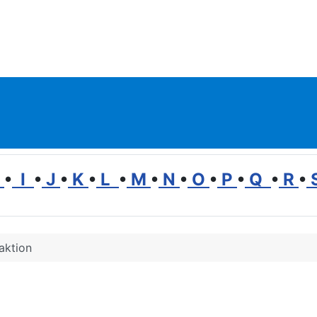
H
•
I
•
J
•
K
•
L
•
M
•
N
•
O
•
P
•
Q
•
R
•
aktion