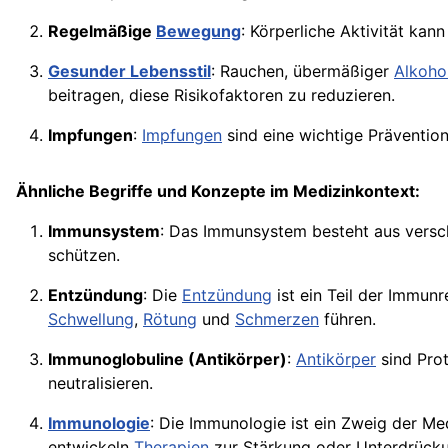
Regelmäßige
Bewegung
: Körperliche Aktivität ka
Gesunder Lebensstil
: Rauchen, übermäßiger
Alkoho
beitragen, diese Risikofaktoren zu reduzieren.
Impfungen
:
Impfungen
sind eine wichtige Präventi
Ähnliche Begriffe und Konzepte im Medizinkontext:
Immunsystem
: Das Immunsystem besteht aus vers
schützen.
Entzündung
: Die
Entzündung
ist ein Teil der Immun
Schwellung
,
Rötung
und
Schmerzen
führen.
Immunoglobuline (Antikörper)
:
Antikörper
sind Pro
neutralisieren.
Immunologie
: Die Immunologie ist ein Zweig der M
entwickeln
Therapien
zur Stärkung oder Unterdrücku