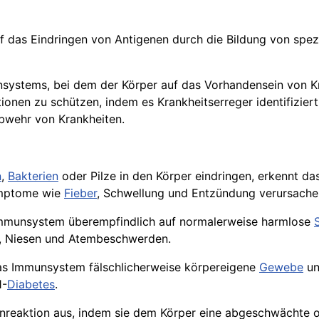
f das Eindringen von Antigenen durch die Bildung von spez
systems, bei dem der Körper auf das Vorhandensein von Kr
ionen zu schützen, indem es Krankheitserreger identifizie
Abwehr von Krankheiten.
n
,
Bakterien
oder Pilze in den Körper eindringen, erkennt d
ymptome wie
Fieber
, Schwellung und Entzündung verursache
Immunsystem überempfindlich auf normalerweise harmlose
g, Niesen und Atembeschwerden.
t das Immunsystem fälschlicherweise körpereigene
Gewebe
un
1-
Diabetes
.
unreaktion aus, indem sie dem Körper eine abgeschwächte o