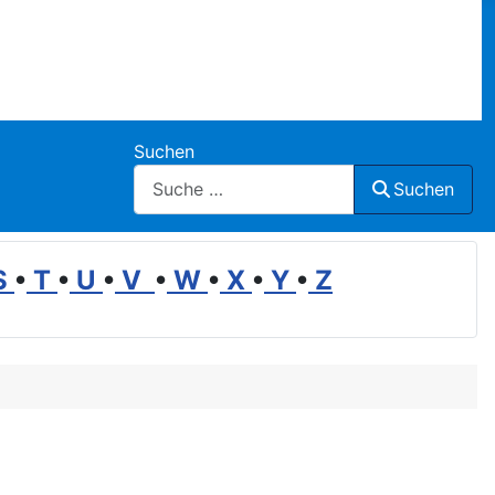
Suchen
Suchen
S
•
T
•
U
•
V
•
W
•
X
•
Y
•
Z