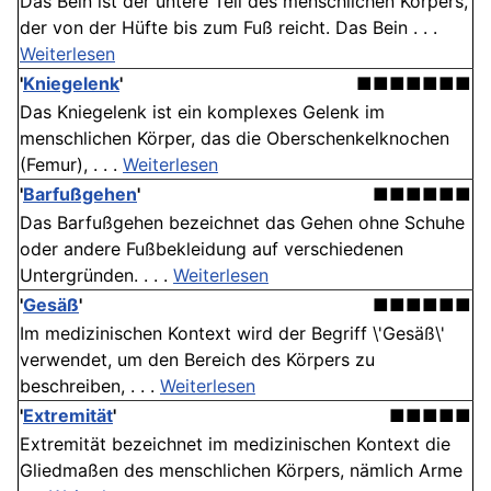
Das Bein ist der untere Teil des menschlichen Körpers,
der von der Hüfte bis zum Fuß reicht. Das Bein . . .
Weiterlesen
'
Kniegelenk
'
■■■■■■■
Das Kniegelenk ist ein komplexes Gelenk im
menschlichen Körper, das die Oberschenkelknochen
(Femur), . . .
Weiterlesen
'
Barfußgehen
'
■■■■■■
Das Barfußgehen bezeichnet das Gehen ohne Schuhe
oder andere Fußbekleidung auf verschiedenen
Untergründen. . . .
Weiterlesen
'
Gesäß
'
■■■■■■
Im medizinischen Kontext wird der Begriff \'Gesäß\'
verwendet, um den Bereich des Körpers zu
beschreiben, . . .
Weiterlesen
'
Extremität
'
■■■■■
Extremität bezeichnet im medizinischen Kontext die
Gliedmaßen des menschlichen Körpers, nämlich Arme