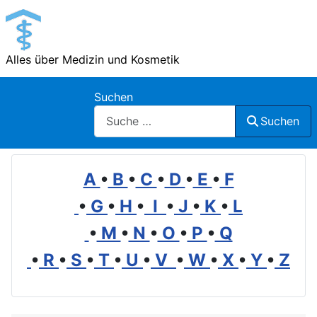
Alles über Medizin und Kosmetik
Suchen
Suchen
A
•
B
•
C
•
D
•
E
•
F
•
G
•
H
•
I
•
J
•
K
•
L
•
M
•
N
•
O
•
P
•
Q
•
R
•
S
•
T
•
U
•
V
•
W
•
X
•
Y
•
Z