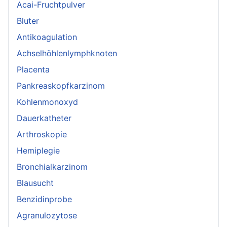
Acai-Fruchtpulver
Bluter
Antikoagulation
Achselhöhlenlymphknoten
Placenta
Pankreaskopfkarzinom
Kohlenmonoxyd
Dauerkatheter
Arthroskopie
Hemiplegie
Bronchialkarzinom
Blausucht
Benzidinprobe
Agranulozytose