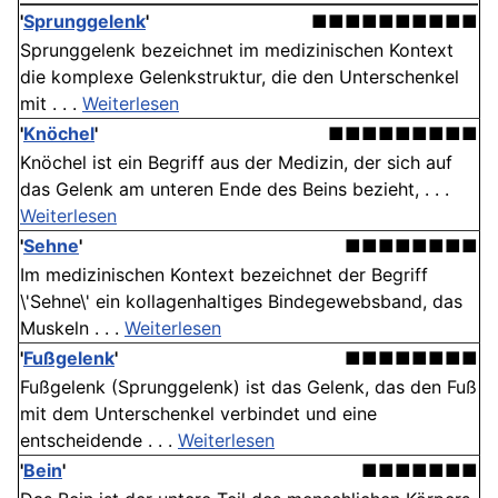
'
Sprunggelenk
'
■■■■■■■■■■
Sprunggelenk bezeichnet im medizinischen Kontext
die komplexe Gelenkstruktur, die den Unterschenkel
mit . . .
Weiterlesen
'
Knöchel
'
■■■■■■■■■
Knöchel ist ein Begriff aus der Medizin, der sich auf
das Gelenk am unteren Ende des Beins bezieht, . . .
Weiterlesen
'
Sehne
'
■■■■■■■■
Im medizinischen Kontext bezeichnet der Begriff
\'Sehne\' ein kollagenhaltiges Bindegewebsband, das
Muskeln . . .
Weiterlesen
'
Fußgelenk
'
■■■■■■■■
Fußgelenk (Sprunggelenk) ist das Gelenk, das den Fuß
mit dem Unterschenkel verbindet und eine
entscheidende . . .
Weiterlesen
'
Bein
'
■■■■■■■