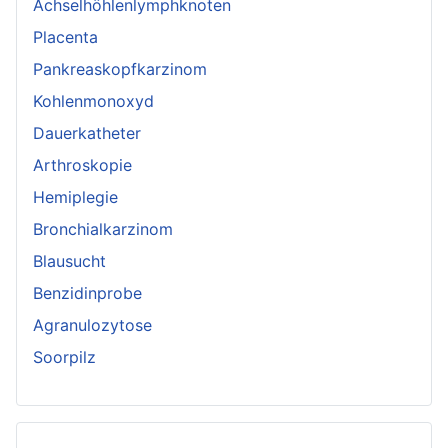
Achselhöhlenlymphknoten
Placenta
Pankreaskopfkarzinom
Kohlenmonoxyd
Dauerkatheter
Arthroskopie
Hemiplegie
Bronchialkarzinom
Blausucht
Benzidinprobe
Agranulozytose
Soorpilz