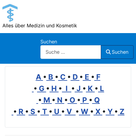
Alles über Medizin und Kosmetik
Suchen
Suchen
A
•
B
•
C
•
D
•
E
•
F
•
G
•
H
•
I
•
J
•
K
•
L
•
M
•
N
•
O
•
P
•
Q
•
R
•
S
•
T
•
U
•
V
•
W
•
X
•
Y
•
Z