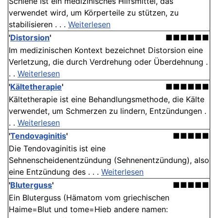
Schiene ist ein medizinisches Hilfsmittel, das
verwendet wird, um Körperteile zu stützen, zu
stabilisieren . . .
Weiterlesen
'
Distorsion
'
■■■■■■
Im medizinischen Kontext bezeichnet Distorsion eine
Verletzung, die durch Verdrehung oder Überdehnung .
. .
Weiterlesen
'
Kältetherapie
'
■■■■■■
Kältetherapie ist eine Behandlungsmethode, die Kälte
verwendet, um Schmerzen zu lindern, Entzündungen .
. .
Weiterlesen
'
Tendovaginitis
'
■■■■■
Die Tendovaginitis ist eine
Sehnenscheidenentzündung (Sehnenentzündung), also
eine Entzündung des . . .
Weiterlesen
'
Bluterguss
'
■■■■■
Ein Bluterguss (Hämatom vom griechischen
Haime=Blut und tome=Hieb andere namen: