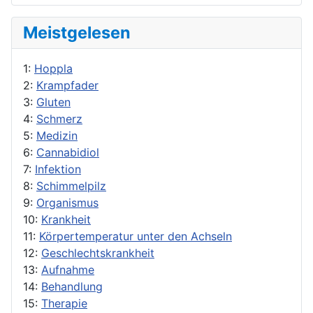
Meistgelesen
1:
Hoppla
2:
Krampfader
3:
Gluten
4:
Schmerz
5:
Medizin
6:
Cannabidiol
7:
Infektion
8:
Schimmelpilz
9:
Organismus
10:
Krankheit
11:
Körpertemperatur unter den Achseln
12:
Geschlechtskrankheit
13:
Aufnahme
14:
Behandlung
15:
Therapie