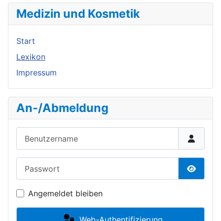
Medizin und Kosmetik
Start
Lexikon
Impressum
An-/Abmeldung
Benutzername
Passwort
Passwor
Angemeldet bleiben
Web-Authentifizierung