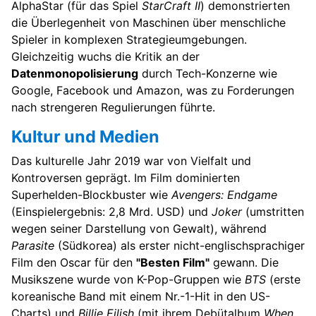
AlphaStar (für das Spiel
StarCraft II
) demonstrierten
die Überlegenheit von Maschinen über menschliche
Spieler in komplexen Strategieumgebungen.
Gleichzeitig wuchs die Kritik an der
Datenmonopolisierung
durch Tech-Konzerne wie
Google, Facebook und Amazon, was zu Forderungen
nach strengeren Regulierungen führte.
Kultur und Medien
Das kulturelle Jahr 2019 war von Vielfalt und
Kontroversen geprägt. Im Film dominierten
Superhelden-Blockbuster wie
Avengers: Endgame
(Einspielergebnis: 2,8 Mrd. USD) und
Joker
(umstritten
wegen seiner Darstellung von Gewalt), während
Parasite
(Südkorea) als erster nicht-englischsprachiger
Film den Oscar für den
"Besten Film"
gewann. Die
Musikszene wurde von K-Pop-Gruppen wie
BTS
(erste
koreanische Band mit einem Nr.-1-Hit in den US-
Charts) und
Billie Eilish
(mit ihrem Debütalbum
When