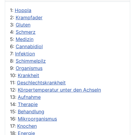
1:
Hoppla
2:
Krampfader
3:
Gluten
4:
Schmerz
5:
Medizin
6:
Cannabidiol
7:
Infektion
8:
Schimmelpilz
9:
Organismus
10:
Krankheit
11:
Geschlechtskrankheit
12:
Körpertemperatur unter den Achseln
13:
Aufnahme
14:
Therapie
15:
Behandlung
16:
Mikroorganismus
17:
Knochen
18:
Energie