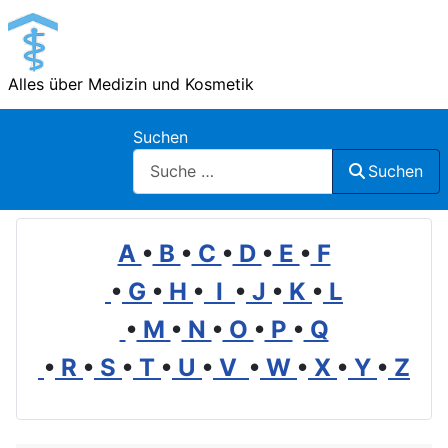
Alles über Medizin und Kosmetik
Suchen
Suchen
A
•
B
•
C
•
D
•
E
•
F
•
G
•
H
•
I
•
J
•
K
•
L
•
M
•
N
•
O
•
P
•
Q
•
R
•
S
•
T
•
U
•
V
•
W
•
X
•
Y
•
Z