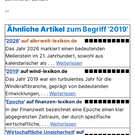
--
Ähnliche Artikel
zum Begriff '2019'
'
2026
'
auf allerwelt-lexikon.de
■■■■■■■■■■
Das Jahr 2026 markiert einen bedeutenden
Meilenstein im 21. Jahrhundert, sowohl aus
kalendarischer als . . .
Weiterlesen
'
2019
'
auf wind-lexikon.de
■■■■■■■■■■
Das Jahr 2019 war ein turbulentes Jahr für die
Windkraftbranche, geprägt von bedeutenden
Entwicklungen, . . .
Weiterlesen
'
Epoche
'
auf finanzen-lexikon.de
■■■■■■■■■■
In der Finanzwelt bezeichnet eine Epoche einen klar
abgegrenzten Zeitraum, der durch spezifische
wirtschaftliche, . . .
Weiterlesen
'
Wirtschaftliche Unsicherheit
'
auf