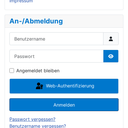
Impressum
An-/Abmeldung
Benutzername
Passwort
Passwor
Angemeldet bleiben
Web-Authentifizierung
Anmelden
Passwort vergessen?
Benutzername vergessen?