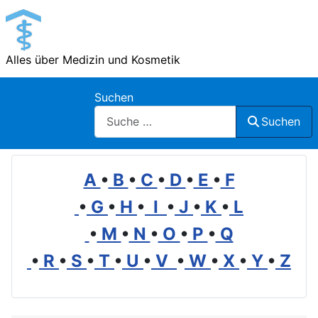
Alles über Medizin und Kosmetik
Suchen
Suchen
A
•
B
•
C
•
D
•
E
•
F
•
G
•
H
•
I
•
J
•
K
•
L
•
M
•
N
•
O
•
P
•
Q
•
R
•
S
•
T
•
U
•
V
•
W
•
X
•
Y
•
Z