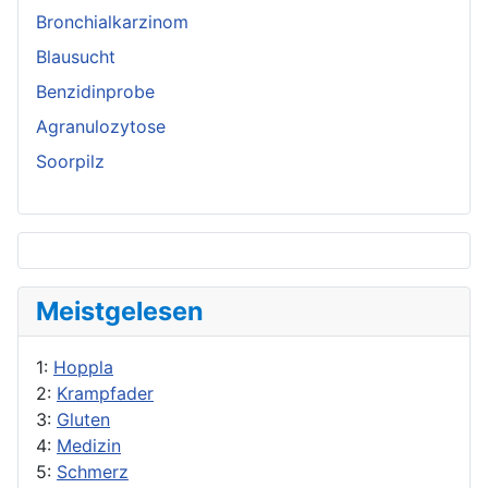
Bronchialkarzinom
Blausucht
Benzidinprobe
Agranulozytose
Soorpilz
Meistgelesen
1:
Hoppla
2:
Krampfader
3:
Gluten
4:
Medizin
5:
Schmerz