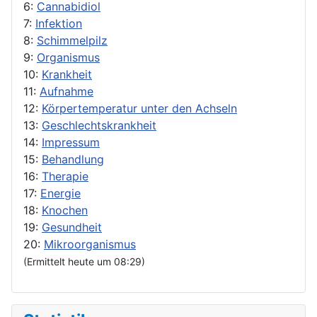
6:
Cannabidiol
7:
Infektion
8:
Schimmelpilz
9:
Organismus
10:
Krankheit
11:
Aufnahme
12:
Körpertemperatur unter den Achseln
13:
Geschlechtskrankheit
14:
Impressum
15:
Behandlung
16:
Therapie
17:
Energie
18:
Knochen
19:
Gesundheit
20:
Mikroorganismus
(Ermittelt heute um 08:29)