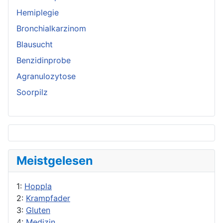
Hemiplegie
Bronchialkarzinom
Blausucht
Benzidinprobe
Agranulozytose
Soorpilz
Meistgelesen
1:
Hoppla
2:
Krampfader
3:
Gluten
4:
Medizin