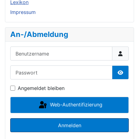
Lexikon
Impressum
An-/Abmeldung
Benutzername
Passwort
Passwor
Angemeldet bleiben
Web-Authentifizierung
Anmelden