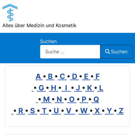
Alles über Medizin und Kosmetik
Suchen
Suchen
A
•
B
•
C
•
D
•
E
•
F
•
G
•
H
•
I
•
J
•
K
•
L
•
M
•
N
•
O
•
P
•
Q
•
R
•
S
•
T
•
U
•
V
•
W
•
X
•
Y
•
Z