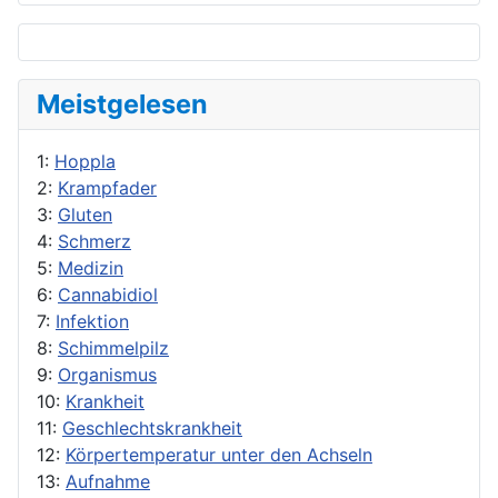
Meistgelesen
1:
Hoppla
2:
Krampfader
3:
Gluten
4:
Schmerz
5:
Medizin
6:
Cannabidiol
7:
Infektion
8:
Schimmelpilz
9:
Organismus
10:
Krankheit
11:
Geschlechtskrankheit
12:
Körpertemperatur unter den Achseln
13:
Aufnahme