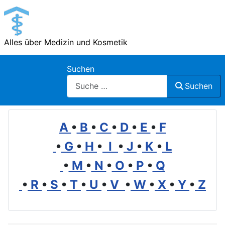
Alles über Medizin und Kosmetik
Suchen
Suchen
A
•
B
•
C
•
D
•
E
•
F
•
G
•
H
•
I
•
J
•
K
•
L
•
M
•
N
•
O
•
P
•
Q
•
R
•
S
•
T
•
U
•
V
•
W
•
X
•
Y
•
Z