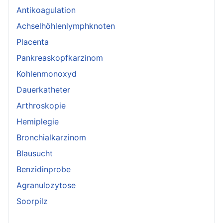
Antikoagulation
Achselhöhlenlymphknoten
Placenta
Pankreaskopfkarzinom
Kohlenmonoxyd
Dauerkatheter
Arthroskopie
Hemiplegie
Bronchialkarzinom
Blausucht
Benzidinprobe
Agranulozytose
Soorpilz