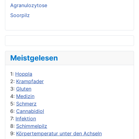
Agranulozytose
Soorpilz
Meistgelesen
1:
Hoppla
2:
Krampfader
3:
Gluten
4:
Medizin
5:
Schmerz
6:
Cannabidiol
7:
Infektion
8:
Schimmelpilz
9:
Körpertemperatur unter den Achseln