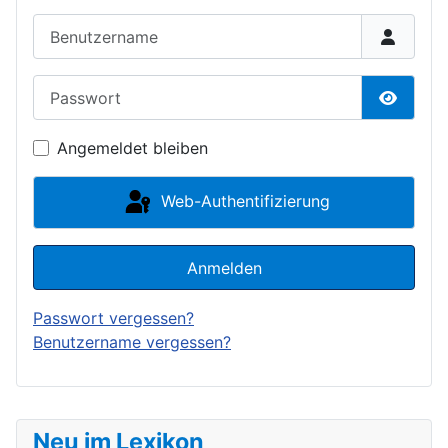
Benutzername
Passwort
Passwor
Angemeldet bleiben
Web-Authentifizierung
Anmelden
Passwort vergessen?
Benutzername vergessen?
Neu im Lexikon