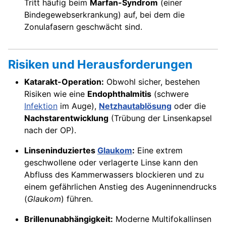
Tritt häufig beim
Marfan-Syndrom
(einer
Bindegewebserkrankung) auf, bei dem die
Zonulafasern geschwächt sind.
Risiken und Herausforderungen
Katarakt-Operation:
Obwohl sicher, bestehen
Risiken wie eine
Endophthalmitis
(schwere
Infektion
im Auge),
Netzhautablösung
oder die
Nachstarentwicklung
(Trübung der Linsenkapsel
nach der OP).
Linseninduziertes
Glaukom
:
Eine extrem
geschwollene oder verlagerte Linse kann den
Abfluss des Kammerwassers blockieren und zu
einem gefährlichen Anstieg des Augeninnendrucks
(
Glaukom
) führen.
Brillenunabhängigkeit:
Moderne Multifokallinsen