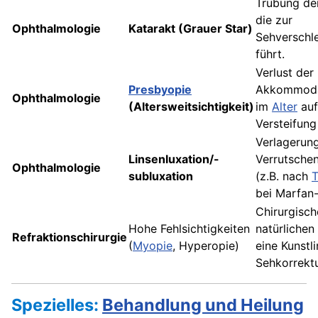
Trübung der
die zur
Ophthalmologie
Katarakt (Grauer Star)
Sehverschl
führt.
Verlust der
Presbyopie
Akkommodat
Ophthalmologie
(Altersweitsichtigkeit)
im
Alter
auf
Versteifung
Verlagerun
Linsenluxation/-
Verrutschen
Ophthalmologie
subluxation
(z.B. nach
bei Marfan
Chirurgisch
Hohe Fehlsichtigkeiten
natürlichen
Refraktionschirurgie
(
Myopie
, Hyperopie)
eine Kunstl
Sehkorrektu
Spezielles:
Behandlung und Heilung