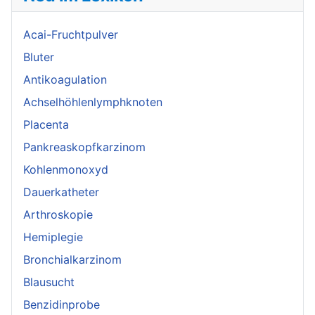
Acai-Fruchtpulver
Bluter
Antikoagulation
Achselhöhlenlymphknoten
Placenta
Pankreaskopfkarzinom
Kohlenmonoxyd
Dauerkatheter
Arthroskopie
Hemiplegie
Bronchialkarzinom
Blausucht
Benzidinprobe