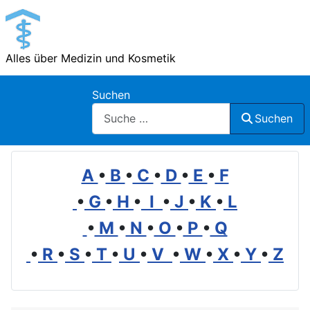
Alles über Medizin und Kosmetik
Suchen
Suchen
A
•
B
•
C
•
D
•
E
•
F
•
G
•
H
•
I
•
J
•
K
•
L
•
M
•
N
•
O
•
P
•
Q
•
R
•
S
•
T
•
U
•
V
•
W
•
X
•
Y
•
Z