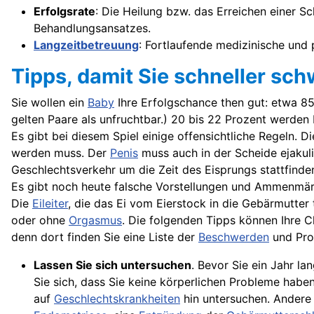
Erfolgsrate
: Die Heilung bzw. das Erreichen einer S
Behandlungsansatzes.
Langzeitbetreuung
: Fortlaufende medizinische und
Tipps, damit Sie schneller s
Sie wollen ein
Baby
Ihre Erfolgschance then gut: etwa 85 
gelten Paare als unfruchtbar.) 20 bis 22 Prozent werde
Es gibt bei diesem Spiel einige offensichtliche Regeln. D
werden muss. Der
Penis
muss auch in der Scheide ejakul
Geschlechtsverkehr um die Zeit des Eisprungs stattfinde
Es gibt noch heute falsche Vorstellungen und Ammenmär
Die
Eileiter
, die das Ei vom Eierstock in die Gebärmutter 
oder ohne
Orgasmus
. Die folgenden Tipps können Ihre 
denn dort finden Sie eine Liste der
Beschwerden
und Prob
Lassen Sie sich untersuchen
. Bevor Sie ein Jahr l
Sie sich, dass Sie keine körperlichen Probleme habe
auf
Geschlechtskrankheiten
hin untersuchen. Andere