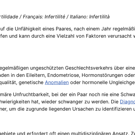
ilidade / Français: Infertilité / Italiano: Infertilità
auf die Unfähigkeit eines Paares, nach einem Jahr regelmä
fen und kann durch eine Vielzahl von Faktoren verursacht 
z regelmäßigen ungeschützten Geschlechtsverkehrs über ei
kaden in den Eileitern, Endometriose, Hormonstörungen ode
ualität, genetische
Anomalien
oder hormonelle Ungleichgew
rimäre Unfruchtbarkeit, bei der ein Paar noch nie eine Schw
chwierigkeiten hat, wieder schwanger zu werden. Die
Diagn
er, um die zugrunde liegenden Ursachen zu identifizieren 
gebiete und erfordert oft einen multidisziplinären Ansatz