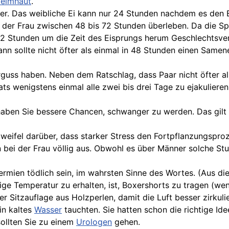
leimhaut
.
tner. Das weibliche Ei kann nur 24 Stunden nachdem es den 
t der Frau zwischen 48 bis 72 Stunden überleben. Da die
2 Stunden um die Zeit des Eisprungs herum Geschlechtsverk
 sollte nicht öfter als einmal in 48 Stunden einen Samene
guss haben. Neben dem Ratschlag, dass Paar nicht öfter als
ts wenigstens einmal alle zwei bis drei Tage zu ejakulie
haben Sie bessere Chancen, schwanger zu werden. Das gilt
Zweifel darüber, dass starker Stress den Fortpflanzungspro
on bei der Frau völlig aus. Obwohl es über Männer solche St
permien tödlich sein, im wahrsten Sinne des Wortes. (Aus d
chtige Temperatur zu erhalten, ist, Boxershorts zu tragen (
er Sitzauflage aus Holzperlen, damit die Luft besser zirkuli
in kaltes
Wasser
tauchten. Sie hatten schon die richtige Ide
ollten Sie zu einem
Urologen
gehen.