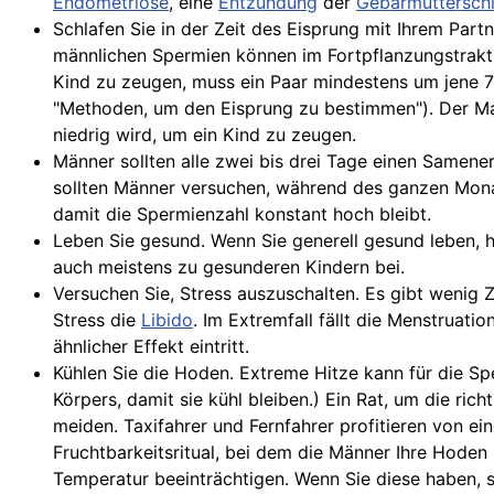
Endometriose
, eine
Entzündung
der
Gebärmuttersch
Schlafen Sie in der Zeit des Eisprung mit Ihrem Par
männlichen Spermien können im Fortpflanzungstrak
Kind zu zeugen, muss ein Paar mindestens um jene 7
"Methoden, um den Eisprung zu bestimmen"). Der Mann
niedrig wird, um ein Kind zu zeugen.
Männer sollten alle zwei bis drei Tage einen Samener
sollten Männer versuchen, während des ganzen Mona
damit die Spermienzahl konstant hoch bleibt.
Leben Sie gesund. Wenn Sie generell gesund leben, 
auch meistens zu gesunderen Kindern bei.
Versuchen Sie, Stress auszuschalten. Es gibt wenig 
Stress die
Libido
. Im Extremfall fällt die Menstruati
ähnlicher Effekt eintritt.
Kühlen Sie die Hoden. Extreme Hitze kann für die S
Körpers, damit sie kühl bleiben.) Ein Rat, um die ri
meiden. Taxifahrer und Fernfahrer profitieren von ein
Fruchtbarkeitsritual, bei dem die Männer Ihre Hoden 
Temperatur beeinträchtigen. Wenn Sie diese haben, s