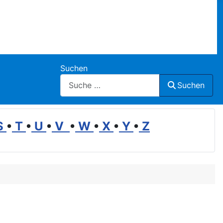
Suchen
Suchen
S
•
T
•
U
•
V
•
W
•
X
•
Y
•
Z