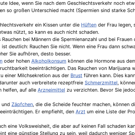
e gute Idee, wenn Sie nach dem Geschlechtsverkehr noch et
inen so großen Unterschied macht (Spermien sind starke Sch
lechtsverkehr ein Kissen unter die
Hüften
der Frau legen, 
etwas nützt, so kann es auch nicht schaden.
 Rauchen bei Männern die Spermienanzahl und bei Frauen die
 ist deutlich: Rauchen Sie nicht. Wenn eine Frau dann schw
her Sie aufhören, desto besser.
n
oder hohen
Alkoholkonsum
können die Hormone aus de
ruchtbarkeit beeinträchtigen. Das Rauchen von Marijuana wi
u einer Milchsekretion aus der
Brust
führen kann. Dies kann
darunter auch verbreitete rezeptfreie
Schmerzmittel
, könne
 helfen, auf alle
Arzneimittel
zu verzichten. Bevor Sie jedo
und
Zäpfchen
, die die Scheide feuchter machen, können d
eeinträchtigen. Er empfiehlt, den
Arzt
um eine Liste der Pro
auch eine Volksweisheit, die aber auf keinen Fall schaden ka
eint eine günstige Stellung zu sein, weil dadurch weniger 