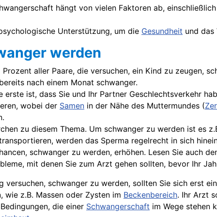
chwangerschaft hängt von vielen Faktoren ab, einschließli
 psychologische Unterstützung, um die
Gesundheit
und das 
chwanger werden
Prozent aller Paare, die versuchen, ein Kind zu zeugen, sc
n bereits nach einem Monat schwanger.
ie erste ist, dass Sie und Ihr Partner Geschlechtsverkehr h
ieren, wobei der
Samen
in der Nähe des Muttermundes (
Zer
n.
chen zu diesem Thema. Um schwanger zu werden ist es z.B.
transportieren, werden das Sperma regelrecht in sich hinein
Chancen, schwanger zu werden, erhöhen. Lesen Sie auch den
leme, mit denen Sie zum Arzt gehen sollten, bevor Ihr Jahr
ang versuchen, schwanger zu werden, sollten Sie sich erst e
n, wie z.B. Massen oder
Zysten
im
Beckenbereich
. Ihr Arzt
 Bedingungen, die einer
Schwangerschaft
im Wege stehen kö