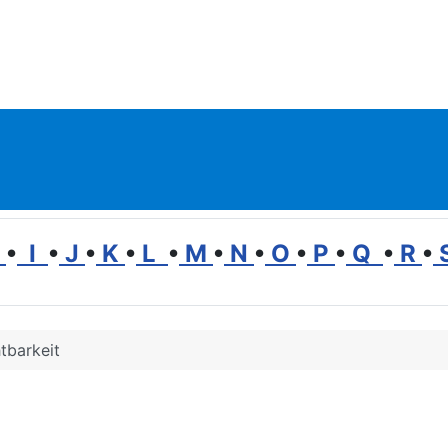
H
•
I
•
J
•
K
•
L
•
M
•
N
•
O
•
P
•
Q
•
R
•
tbarkeit