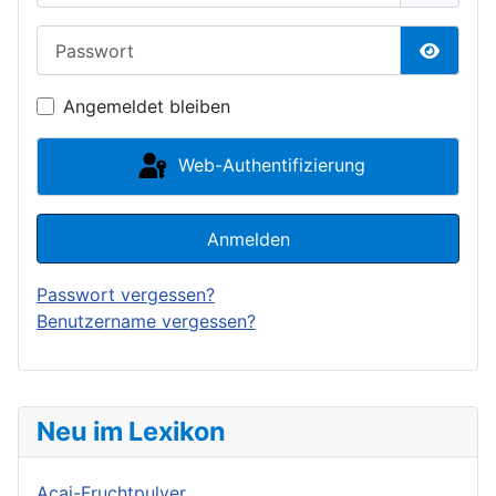
Passwort
Passwor
Angemeldet bleiben
Web-Authentifizierung
Anmelden
Passwort vergessen?
Benutzername vergessen?
Neu im Lexikon
Acai-Fruchtpulver