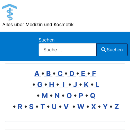
Alles über Medizin und Kosmetik
Suchen
Suchen
A
•
B
•
C
•
D
•
E
•
F
•
G
•
H
•
I
•
J
•
K
•
L
•
M
•
N
•
O
•
P
•
Q
•
R
•
S
•
T
•
U
•
V
•
W
•
X
•
Y
•
Z