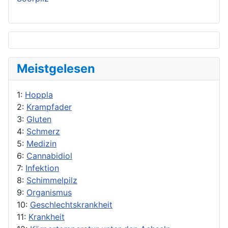
Meistgelesen
1:
Hoppla
2:
Krampfader
3:
Gluten
4:
Schmerz
5:
Medizin
6:
Cannabidiol
7:
Infektion
8:
Schimmelpilz
9:
Organismus
10:
Geschlechtskrankheit
11:
Krankheit