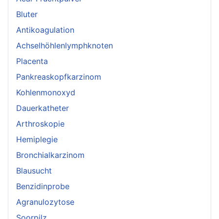
Bluter
Antikoagulation
Achselhöhlenlymphknoten
Placenta
Pankreaskopfkarzinom
Kohlenmonoxyd
Dauerkatheter
Arthroskopie
Hemiplegie
Bronchialkarzinom
Blausucht
Benzidinprobe
Agranulozytose
Soorpilz