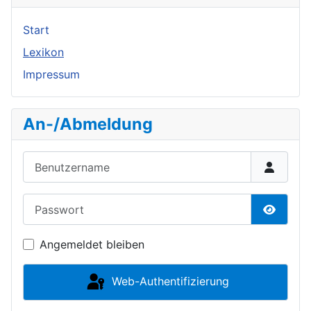
Start
Lexikon
Impressum
An-/Abmeldung
Benutzername
Passwort
Passwor
Angemeldet bleiben
Web-Authentifizierung