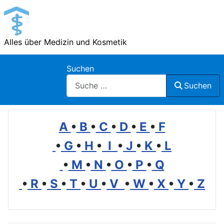
Alles über Medizin und Kosmetik
Suchen
Suchen
A
•
B
•
C
•
D
•
E
•
F
•
G
•
H
•
I
•
J
•
K
•
L
•
M
•
N
•
O
•
P
•
Q
•
R
•
S
•
T
•
U
•
V
•
W
•
X
•
Y
•
Z