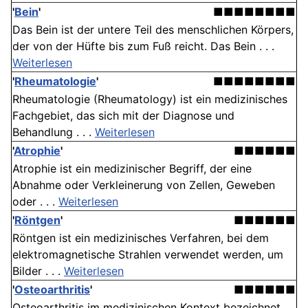
'
Bein
'
■■■■■■■■
Das Bein ist der untere Teil des menschlichen Körpers,
der von der Hüfte bis zum Fuß reicht. Das Bein . . .
Weiterlesen
'
Rheumatologie
'
■■■■■■■■
Rheumatologie (Rheumatology) ist ein medizinisches
Fachgebiet, das sich mit der Diagnose und
Behandlung . . .
Weiterlesen
'
Atrophie
'
■■■■■■
Atrophie ist ein medizinischer Begriff, der eine
Abnahme oder Verkleinerung von Zellen, Geweben
oder . . .
Weiterlesen
'
Röntgen
'
■■■■■■
Röntgen ist ein medizinisches Verfahren, bei dem
elektromagnetische Strahlen verwendet werden, um
Bilder . . .
Weiterlesen
'
Osteoarthritis
'
■■■■■■
Osteoarthritis im medizinischen Kontext bezeichnet