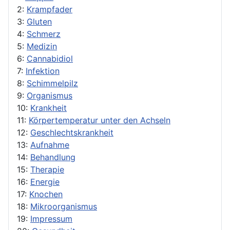
2:
Krampfader
3:
Gluten
4:
Schmerz
5:
Medizin
6:
Cannabidiol
7:
Infektion
8:
Schimmelpilz
9:
Organismus
10:
Krankheit
11:
Körpertemperatur unter den Achseln
12:
Geschlechtskrankheit
13:
Aufnahme
14:
Behandlung
15:
Therapie
16:
Energie
17:
Knochen
18:
Mikroorganismus
19:
Impressum