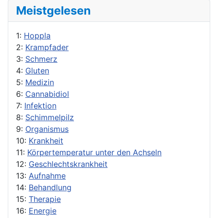
Meistgelesen
1:
Hoppla
2:
Krampfader
3:
Schmerz
4:
Gluten
5:
Medizin
6:
Cannabidiol
7:
Infektion
8:
Schimmelpilz
9:
Organismus
10:
Krankheit
11:
Körpertemperatur unter den Achseln
12:
Geschlechtskrankheit
13:
Aufnahme
14:
Behandlung
15:
Therapie
16:
Energie