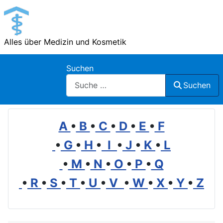
Alles über Medizin und Kosmetik
Suchen
Suchen
A
•
B
•
C
•
D
•
E
•
F
•
G
•
H
•
I
•
J
•
K
•
L
•
M
•
N
•
O
•
P
•
Q
•
R
•
S
•
T
•
U
•
V
•
W
•
X
•
Y
•
Z