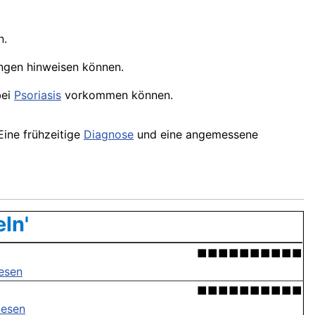
n.
ungen hinweisen können.
bei
Psoriasis
vorkommen können.
ine frühzeitige
Diagnose
und eine angemessene
ln'
■■■■■■■■■■
lesen
■■■■■■■■■■
lesen