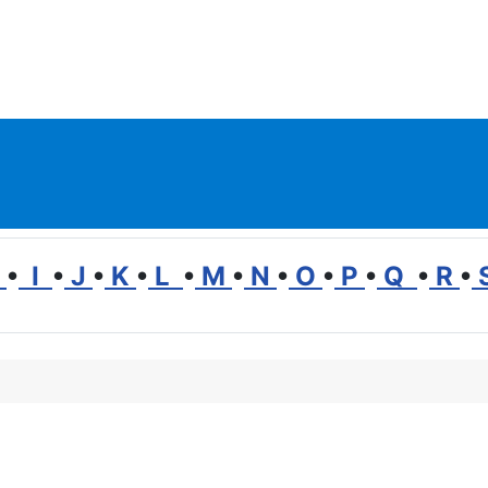
H
•
I
•
J
•
K
•
L
•
M
•
N
•
O
•
P
•
Q
•
R
•