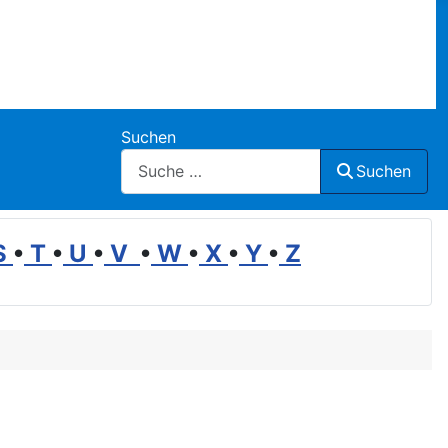
Suchen
Suchen
S
•
T
•
U
•
V
•
W
•
X
•
Y
•
Z