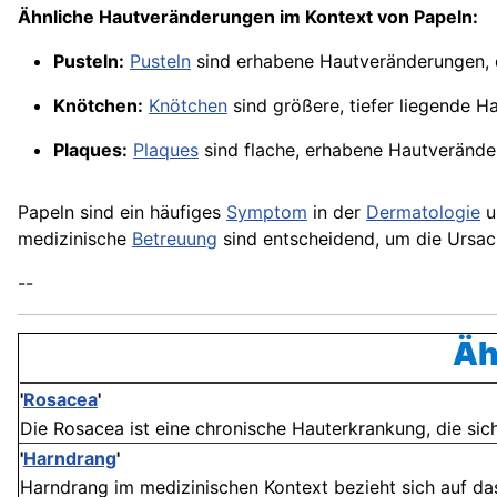
Ähnliche Hautveränderungen im Kontext von Papeln:
Pusteln:
Pusteln
sind erhabene Hautveränderungen, 
Knötchen:
Knötchen
sind größere, tiefer liegende 
Plaques:
Plaques
sind flache, erhabene Hautveränder
Papeln sind ein häufiges
Symptom
in der
Dermatologie
u
medizinische
Betreuung
sind entscheidend, um die Ursach
--
Äh
'
Rosacea
'
Die Rosacea ist eine chronische Hauterkrankung, die sich
'
Harndrang
'
Harndrang im medizinischen Kontext bezieht sich auf das