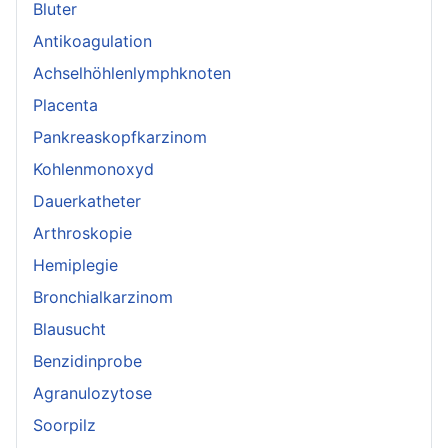
Bluter
Antikoagulation
Achselhöhlenlymphknoten
Placenta
Pankreaskopfkarzinom
Kohlenmonoxyd
Dauerkatheter
Arthroskopie
Hemiplegie
Bronchialkarzinom
Blausucht
Benzidinprobe
Agranulozytose
Soorpilz