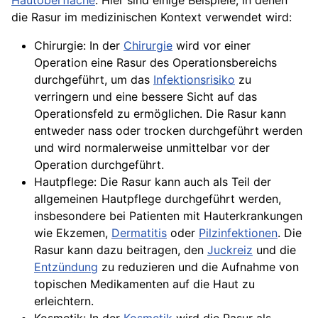
Hautoberfläche
. Hier sind einige Beispiele, in denen
die Rasur im medizinischen Kontext verwendet wird:
Chirurgie: In der
Chirurgie
wird vor einer
Operation eine Rasur des Operationsbereichs
durchgeführt, um das
Infektionsrisiko
zu
verringern und eine bessere Sicht auf das
Operationsfeld zu ermöglichen. Die Rasur kann
entweder nass oder trocken durchgeführt werden
und wird normalerweise unmittelbar vor der
Operation durchgeführt.
Hautpflege: Die Rasur kann auch als Teil der
allgemeinen
Hautpflege
durchgeführt werden,
insbesondere bei
Patienten
mit
Hauterkrankungen
wie Ekzemen,
Dermatitis
oder
Pilzinfektionen
. Die
Rasur kann dazu beitragen, den
Juckreiz
und die
Entzündung
zu reduzieren und die
Aufnahme
von
topischen
Medikamenten
auf die Haut zu
erleichtern.