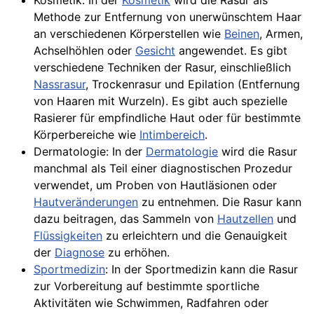
Kosmetik: In der
Kosmetik
wird die Rasur als
Methode zur Entfernung von unerwünschtem Haar
an verschiedenen Körperstellen wie
Beinen
, Armen,
Achselhöhlen
oder
Gesicht
angewendet. Es gibt
verschiedene Techniken der Rasur, einschließlich
Nassrasur
,
Trockenrasur
und Epilation (Entfernung
von Haaren mit Wurzeln). Es gibt auch spezielle
Rasierer für empfindliche
Haut
oder für bestimmte
Körperbereiche wie
Intimbereich
.
Dermatologie: In der
Dermatologie
wird die Rasur
manchmal als Teil einer diagnostischen Prozedur
verwendet, um Proben von Hautläsionen oder
Hautveränderungen
zu entnehmen. Die Rasur kann
dazu beitragen, das Sammeln von
Hautzellen
und
Flüssigkeiten
zu erleichtern und die Genauigkeit
der
Diagnose
zu erhöhen.
Sportmedizin
: In der Sportmedizin kann die Rasur
zur Vorbereitung auf bestimmte sportliche
Aktivitäten wie Schwimmen, Radfahren oder