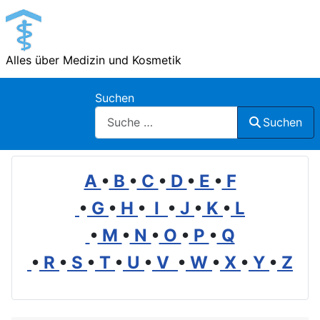
Alles über Medizin und Kosmetik
Suchen
Suchen
A
•
B
•
C
•
D
•
E
•
F
•
G
•
H
•
I
•
J
•
K
•
L
•
M
•
N
•
O
•
P
•
Q
•
R
•
S
•
T
•
U
•
V
•
W
•
X
•
Y
•
Z