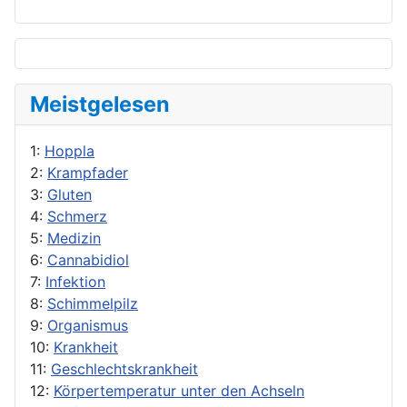
Meistgelesen
1:
Hoppla
2:
Krampfader
3:
Gluten
4:
Schmerz
5:
Medizin
6:
Cannabidiol
7:
Infektion
8:
Schimmelpilz
9:
Organismus
10:
Krankheit
11:
Geschlechtskrankheit
12:
Körpertemperatur unter den Achseln