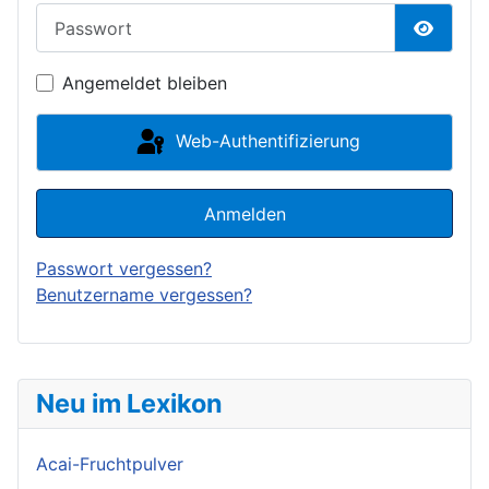
Passwort
Passwor
Angemeldet bleiben
Web-Authentifizierung
Anmelden
Passwort vergessen?
Benutzername vergessen?
Neu im Lexikon
Acai-Fruchtpulver