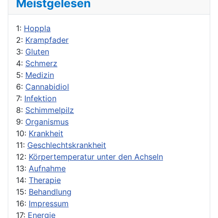
Meistgelesen
1:
Hoppla
2:
Krampfader
3:
Gluten
4:
Schmerz
5:
Medizin
6:
Cannabidiol
7:
Infektion
8:
Schimmelpilz
9:
Organismus
10:
Krankheit
11:
Geschlechtskrankheit
12:
Körpertemperatur unter den Achseln
13:
Aufnahme
14:
Therapie
15:
Behandlung
16:
Impressum
17:
Energie