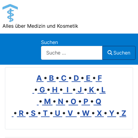
Alles über Medizin und Kosmetik
Suchen
Suchen
A
•
B
•
C
•
D
•
E
•
F
•
G
•
H
•
I
•
J
•
K
•
L
•
M
•
N
•
O
•
P
•
Q
•
R
•
S
•
T
•
U
•
V
•
W
•
X
•
Y
•
Z