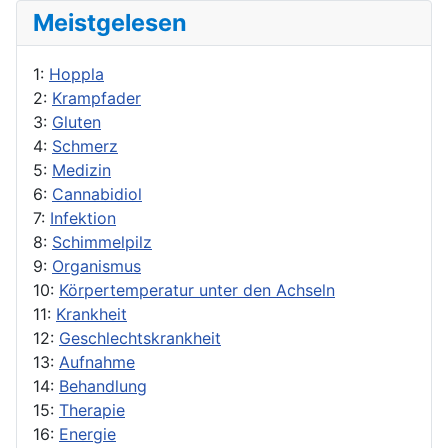
Meistgelesen
1:
Hoppla
2:
Krampfader
3:
Gluten
4:
Schmerz
5:
Medizin
6:
Cannabidiol
7:
Infektion
8:
Schimmelpilz
9:
Organismus
10:
Körpertemperatur unter den Achseln
11:
Krankheit
12:
Geschlechtskrankheit
13:
Aufnahme
14:
Behandlung
15:
Therapie
16:
Energie