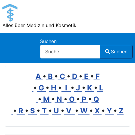
Alles über Medizin und Kosmetik
Suchen
Suchen
A
•
B
•
C
•
D
•
E
•
F
•
G
•
H
•
I
•
J
•
K
•
L
•
M
•
N
•
O
•
P
•
Q
•
R
•
S
•
T
•
U
•
V
•
W
•
X
•
Y
•
Z