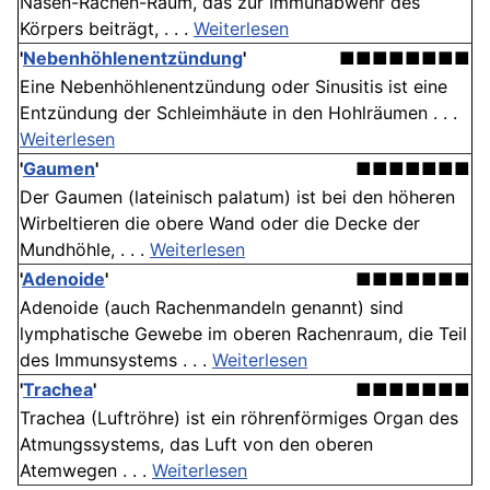
Nasen-Rachen-Raum, das zur Immunabwehr des
Körpers beiträgt, . . .
Weiterlesen
'
Nebenhöhlenentzündung
'
■■■■■■■■
Eine Nebenhöhlenentzündung oder Sinusitis ist eine
Entzündung der Schleimhäute in den Hohlräumen . . .
Weiterlesen
'
Gaumen
'
■■■■■■■
Der Gaumen (lateinisch palatum) ist bei den höheren
Wirbeltieren die obere Wand oder die Decke der
Mundhöhle, . . .
Weiterlesen
'
Adenoide
'
■■■■■■■
Adenoide (auch Rachenmandeln genannt) sind
lymphatische Gewebe im oberen Rachenraum, die Teil
des Immunsystems . . .
Weiterlesen
'
Trachea
'
■■■■■■■
Trachea (Luftröhre) ist ein röhrenförmiges Organ des
Atmungssystems, das Luft von den oberen
Atemwegen . . .
Weiterlesen