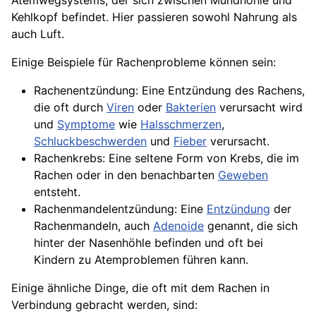
Atemwegsystems, der sich zwischen Mundhöhle und
Kehlkopf befindet. Hier passieren sowohl Nahrung als
auch Luft.
Einige Beispiele für Rachenprobleme können sein:
Rachenentzündung: Eine Entzündung des Rachens,
die oft durch
Viren
oder
Bakterien
verursacht wird
und
Symptome
wie
Halsschmerzen
,
Schluckbeschwerden
und
Fieber
verursacht.
Rachenkrebs: Eine seltene Form von
Krebs
, die im
Rachen oder in den benachbarten
Geweben
entsteht.
Rachenmandelentzündung: Eine
Entzündung
der
Rachenmandeln, auch
Adenoide
genannt, die sich
hinter der Nasenhöhle befinden und oft bei
Kindern zu Atemproblemen führen kann.
Einige ähnliche Dinge, die oft mit dem Rachen in
Verbindung gebracht werden, sind: