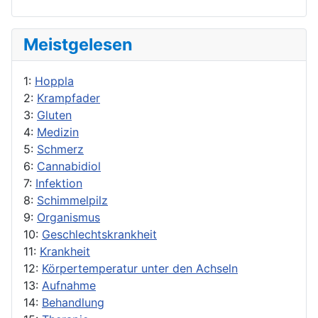
Meistgelesen
1:
Hoppla
2:
Krampfader
3:
Gluten
4:
Medizin
5:
Schmerz
6:
Cannabidiol
7:
Infektion
8:
Schimmelpilz
9:
Organismus
10:
Geschlechtskrankheit
11:
Krankheit
12:
Körpertemperatur unter den Achseln
13:
Aufnahme
14:
Behandlung