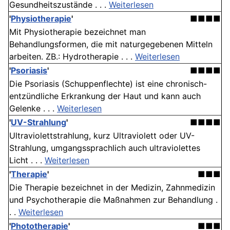
Gesundheitszustände . . .
Weiterlesen
'
Physiotherapie
'
■■■■
Mit Physiotherapie bezeichnet man
Behandlungsformen, die mit naturgegebenen Mitteln
arbeiten. ZB.: Hydrotherapie . . .
Weiterlesen
'
Psoriasis
'
■■■■
Die Psoriasis (Schuppenflechte) ist eine chronisch-
entzündliche Erkrankung der Haut und kann auch
Gelenke . . .
Weiterlesen
'
UV-Strahlung
'
■■■■
Ultraviolettstrahlung, kurz Ultraviolett oder UV-
Strahlung, umgangssprachlich auch ultraviolettes
Licht . . .
Weiterlesen
'
Therapie
'
■■■
Die Therapie bezeichnet in der Medizin, Zahnmedizin
und Psychotherapie die Maßnahmen zur Behandlung .
. .
Weiterlesen
'
Phototherapie
'
■■■