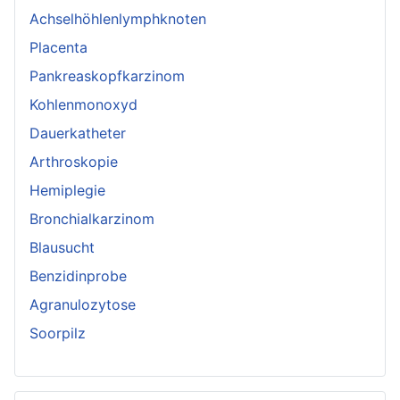
Achselhöhlenlymphknoten
Placenta
Pankreaskopfkarzinom
Kohlenmonoxyd
Dauerkatheter
Arthroskopie
Hemiplegie
Bronchialkarzinom
Blausucht
Benzidinprobe
Agranulozytose
Soorpilz