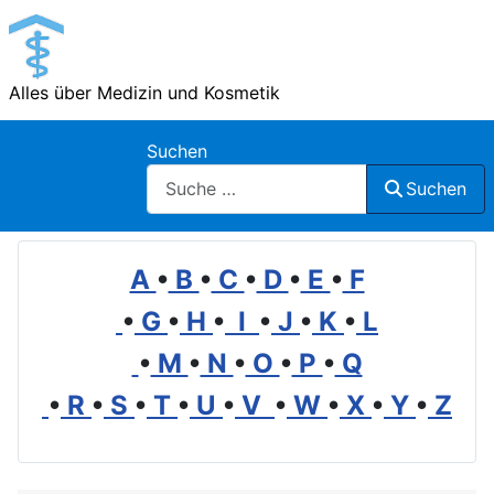
Alles über Medizin und Kosmetik
Suchen
Suchen
A
•
B
•
C
•
D
•
E
•
F
•
G
•
H
•
I
•
J
•
K
•
L
•
M
•
N
•
O
•
P
•
Q
•
R
•
S
•
T
•
U
•
V
•
W
•
X
•
Y
•
Z