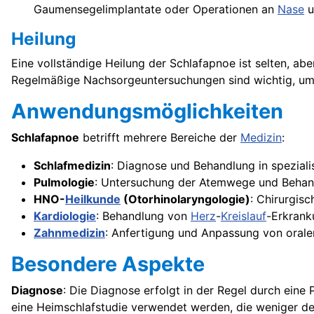
Gaumensegelimplantate oder Operationen an
Nase
u
Heilung
Eine vollständige Heilung der Schlafapnoe ist selten, a
Regelmäßige Nachsorgeuntersuchungen sind wichtig, um
Anwendungsmöglichkeiten
Schlafapnoe
betrifft mehrere Bereiche der
Medizin
:
Schlafmedizin
: Diagnose und Behandlung in speziali
Pulmologie
: Untersuchung der Atemwege und Beha
HNO-
Heilkunde
(Otorhinolaryngologie)
: Chirurgisc
Kardiologie
: Behandlung von
Herz
-
Kreislauf
-Erkrank
Zahnmedizin
: Anfertigung und Anpassung von orale
Besondere Aspekte
Diagnose
: Die Diagnose erfolgt in der Regel durch eine
eine Heimschlafstudie verwendet werden, die weniger deta