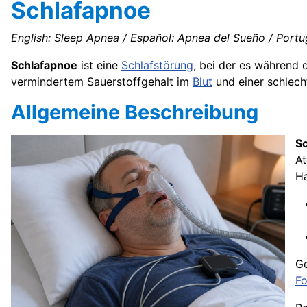
Schlafapnoe
English: Sleep Apnea / Español: Apnea del Sueño / Portu
Schlafapnoe
ist eine
Schlafstörung
, bei der es während
vermindertem Sauerstoffgehalt im
Blut
und einer schlech
Allgemeine Beschreibung
S
At
Ha
Ge
F