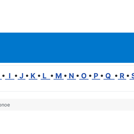
H
•
I
•
J
•
K
•
L
•
M
•
N
•
O
•
P
•
Q
•
R
•
pnoe