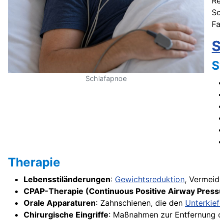
Re
Sc
Fa
S
Schlafapnoe
Therapie
Lebensstiländerungen
:
Gewichtsreduktion
, Vermei
CPAP-Therapie (Continuous Positive Airway Press
Orale Apparaturen
: Zahnschienen, die den
Unterkief
Chirurgische Eingriffe
: Maßnahmen zur Entfernung 