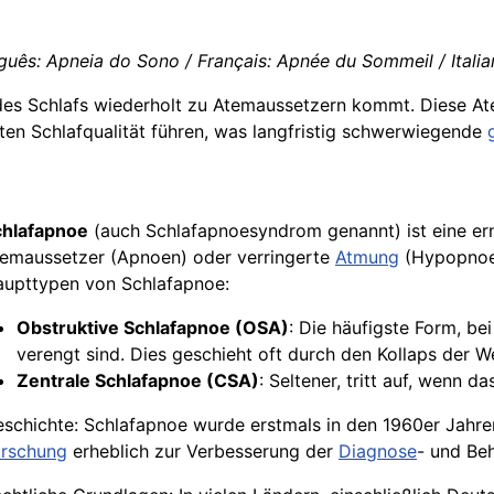
guês: Apneia do Sono / Français: Apnée du Sommeil / Itali
 des Schlafs wiederholt zu Atemaussetzern kommt. Diese 
ten Schlafqualität führen, was langfristig schwerwiegende
chlafapnoe
(auch Schlafapnoesyndrom genannt) ist eine ern
emaussetzer (Apnoen) oder verringerte
Atmung
(Hypopnoen
upttypen von Schlafapnoe:
Obstruktive Schlafapnoe (OSA)
: Die häufigste Form, be
verengt sind. Dies geschieht oft durch den Kollaps der W
Zentrale Schlafapnoe (CSA)
: Seltener, tritt auf, wenn d
schichte: Schlafapnoe wurde erstmals in den 1960er Jahre
orschung
erheblich zur Verbesserung der
Diagnose
- und Be