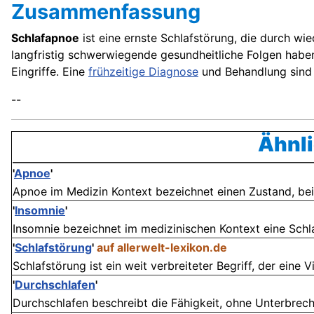
Zusammenfassung
Schlafapnoe
ist eine ernste Schlafstörung, die durch wi
langfristig schwerwiegende gesundheitliche Folgen habe
Eingriffe. Eine
frühzeitige Diagnose
und Behandlung sind 
--
Ähnli
'
Apnoe
'
Apnoe im Medizin Kontext bezeichnet einen Zustand, bei
'
Insomnie
'
Insomnie bezeichnet im medizinischen Kontext eine Schlaf
'
Schlafstörung
'
auf allerwelt-lexikon.de
Schlafstörung ist ein weit verbreiteter Begriff, der eine V
'
Durchschlafen
'
Durchschlafen beschreibt die Fähigkeit, ohne Unterbrechu