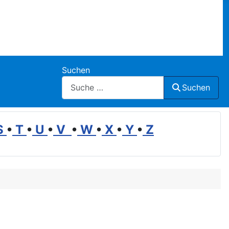
Suchen
Suchen
S
•
T
•
U
•
V
•
W
•
X
•
Y
•
Z