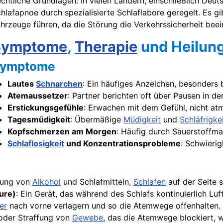
chtliche Grundlagen: In vielen Ländern, einschließlich Deut
hlafapnoe durch spezialisierte Schlaflabore geregelt. Es g
hrzeuge führen, da die Störung die Verkehrssicherheit beei
Symptome
,
Therapie
und Heilun
ymptome
Lautes
Schnarchen
: Ein häufiges Anzeichen, besonders 
Atemaussetzer
: Partner berichten oft über Pausen in d
Erstickungsgefühle
: Erwachen mit dem Gefühl, nicht at
Tagesmüdigkeit
: Übermäßige
Müdigkeit
und
Schläfrigke
Kopfschmerzen am Morgen
: Häufig durch Sauerstoffm
Schlaflosigkeit
und Konzentrationsprobleme
: Schwierig
dung von
Alkohol
und Schlafmitteln,
Schlafen
auf der Seite 
ure)
: Ein Gerät, das während des Schlafs kontinuierlich Lu
er
nach vorne verlagern und so die Atemwege offenhalten.
oder Straffung von
Gewebe
, das die Atemwege blockiert, 