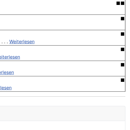
■■
■
■
. . .
Weiterlesen
■
iterlesen
■
erlesen
■
rlesen