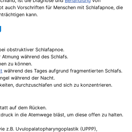
schland, ist die Diagnose und
Behandlung
von
ibt auch Vorschriften für Menschen mit Schlafapnoe, die
nträchtigen kann.
g
bei obstruktiver Schlafapnoe.
er Atmung während des Schlafs.
men zu können.
it
während des Tages aufgrund fragmentierten Schlafs.
angel während der Nacht.
keiten, durchzuschlafen und sich zu konzentrieren.
statt auf dem Rücken.
ftdruck in die Atemwege bläst, um diese offen zu halten.
wie z.B. Uvulopalatopharyngoplastik (UPPP),