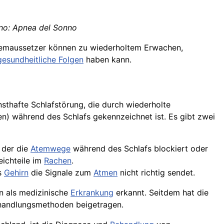
ano: Apnea del Sonno
Atemaussetzer können zu wiederholtem Erwachen,
gesundheitliche Folgen
haben kann.
sthafte Schlafstörung, die durch wiederholte
) während des Schlafs gekennzeichnet ist. Es gibt zwei
i der die
Atemwege
während des Schlafs blockiert oder
eichteile im
Rachen
.
as
Gehirn
die Signale zum
Atmen
nicht richtig sendet.
n als medizinische
Erkrankung
erkannt. Seitdem hat die
handlungsmethoden beigetragen.