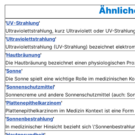
Ähnlich
'
UV-Strahlung
'
Ultraviolettstrahlung, kurz Ultraviolett oder UV-Strahlung
'
Ultraviolettstrahlung
'
Ultraviolettstrahlung (UV-Strahlung) bezeichnet elektro
'
Hautbräunung
'
Die Hautbräunung bezeichnet einen physiologischen Proze
'
Sonne
'
Die Sonne spielt eine wichtige Rolle im medizinischen Kon
'
Sonnenschutzmittel
'
Sonnencreme und andere Sonnenschutzmittel (auch: Sonn
'
Plattenepithelkarzinom
'
Plattenepithelkarzinom im Medizin Kontext ist eine Form v
'
Sonnenbestrahlung
'
In medizinischer Hinsicht bezieht sich \'Sonnenbestrahlung
'
Hautgesundheit
'