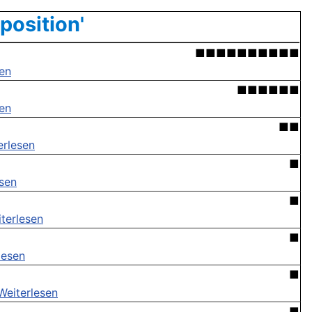
position'
■■■■■■■■■■
sen
■■■■■■
sen
■■
erlesen
■
esen
■
terlesen
■
lesen
■
Weiterlesen
■