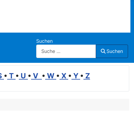
Suchen
Suchen
S
•
T
•
U
•
V
•
W
•
X
•
Y
•
Z