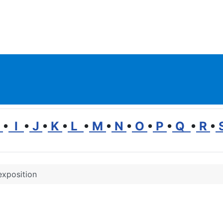
H
•
I
•
J
•
K
•
L
•
M
•
N
•
O
•
P
•
Q
•
R
•
xposition