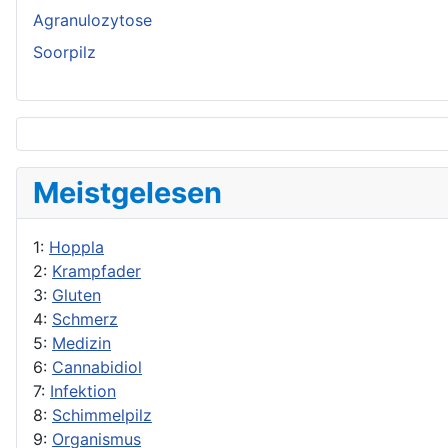
Agranulozytose
Soorpilz
Meistgelesen
1:
Hoppla
2:
Krampfader
3:
Gluten
4:
Schmerz
5:
Medizin
6:
Cannabidiol
7:
Infektion
8:
Schimmelpilz
9:
Organismus