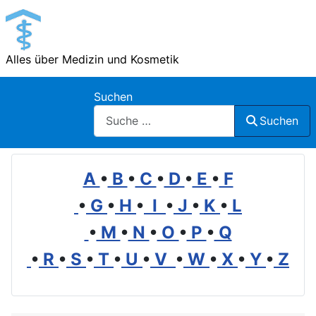
Alles über Medizin und Kosmetik
Suchen
Suchen
A
•
B
•
C
•
D
•
E
•
F
•
G
•
H
•
I
•
J
•
K
•
L
•
M
•
N
•
O
•
P
•
Q
•
R
•
S
•
T
•
U
•
V
•
W
•
X
•
Y
•
Z