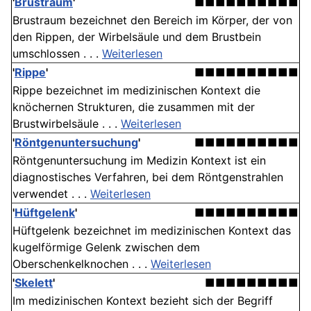
'
Brustraum
'
■■■■■■■■■■
Brustraum bezeichnet den Bereich im Körper, der von
den Rippen, der Wirbelsäule und dem Brustbein
umschlossen . . .
Weiterlesen
'
Rippe
'
■■■■■■■■■■
Rippe bezeichnet im medizinischen Kontext die
knöchernen Strukturen, die zusammen mit der
Brustwirbelsäule . . .
Weiterlesen
'
Röntgenuntersuchung
'
■■■■■■■■■■
Röntgenuntersuchung im Medizin Kontext ist ein
diagnostisches Verfahren, bei dem Röntgenstrahlen
verwendet . . .
Weiterlesen
'
Hüftgelenk
'
■■■■■■■■■■
Hüftgelenk bezeichnet im medizinischen Kontext das
kugelförmige Gelenk zwischen dem
Oberschenkelknochen . . .
Weiterlesen
'
Skelett
'
■■■■■■■■■
Im medizinischen Kontext bezieht sich der Begriff