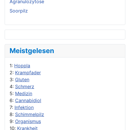
Agranulozytose
Soorpilz
Meistgelesen
1:
Hoppla
2:
Krampfader
3:
Gluten
4:
Schmerz
5:
Medizin
6:
Cannabidiol
7:
Infektion
8:
Schimmelpilz
9:
Organismus
10:
Krankheit