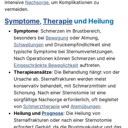
intensive
Nachsorge
, um Komplikationen zu
vermeiden.
Symptome
,
Therapie
und Heilung
Symptome
: Schmerzen im Brustbereich,
besonders bei
Bewegung
oder Atmung,
Schwellungen
und Druckempfindlichkeit sind
typische Symptome bei Sternumverletzungen.
Nach Operationen können Schmerzen und eine
Eingeschränkte Beweglichkeit
auftreten.
Therapieansätze
: Die Behandlung hängt von der
Ursache ab. Sternalfrakturen werden meist
konservativ behandelt, mit Schmerzmitteln und
Schonung. Nach einer Sternotomie ist eine
sorgfältige Nachsorge erforderlich, oft begleitet
von
Schmerztherapie
und
Atemübungen
.
Heilung und
Prognose
: Die Heilung von
Sternalfrakturen oder nach einer Sternotomie
erfordert Geduld, da die Brustmuskulatur und das