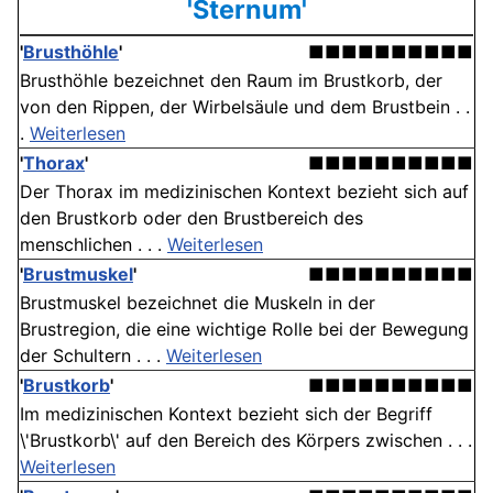
'Sternum'
'
Brusthöhle
'
■■■■■■■■■■
Brusthöhle bezeichnet den Raum im Brustkorb, der
von den Rippen, der Wirbelsäule und dem Brustbein . .
.
Weiterlesen
'
Thorax
'
■■■■■■■■■■
Der Thorax im medizinischen Kontext bezieht sich auf
den Brustkorb oder den Brustbereich des
menschlichen . . .
Weiterlesen
'
Brustmuskel
'
■■■■■■■■■■
Brustmuskel bezeichnet die Muskeln in der
Brustregion, die eine wichtige Rolle bei der Bewegung
der Schultern . . .
Weiterlesen
'
Brustkorb
'
■■■■■■■■■■
Im medizinischen Kontext bezieht sich der Begriff
\'Brustkorb\' auf den Bereich des Körpers zwischen . . .
Weiterlesen