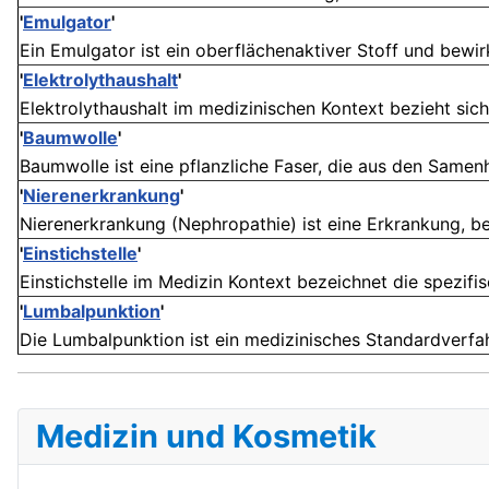
'
Emulgator
'
Ein Emulgator ist ein oberflächenaktiver Stoff und bewi
'
Elektrolythaushalt
'
Elektrolythaushalt im medizinischen Kontext bezieht sich
'
Baumwolle
'
Baumwolle ist eine pflanzliche Faser, die aus den Samen
'
Nierenerkrankung
'
Nierenerkrankung (Nephropathie) ist eine Erkrankung, bei 
'
Einstichstelle
'
Einstichstelle im Medizin Kontext bezeichnet die spezifis
'
Lumbalpunktion
'
Die Lumbalpunktion ist ein medizinisches Standardverfah
Medizin und Kosmetik