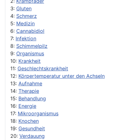
2:
Krampfader
3:
Gluten
4:
Schmerz
5:
Medizin
6:
Cannabidiol
7:
Infektion
8:
Schimmelpilz
9:
Organismus
10:
Krankheit
11:
Geschlechtskrankheit
12:
Körpertemperatur unter den Achseln
13:
Aufnahme
14:
Therapie
15:
Behandlung
16:
Energie
17:
Mikroorganismus
18:
Knochen
19:
Gesundheit
20:
Verdauung