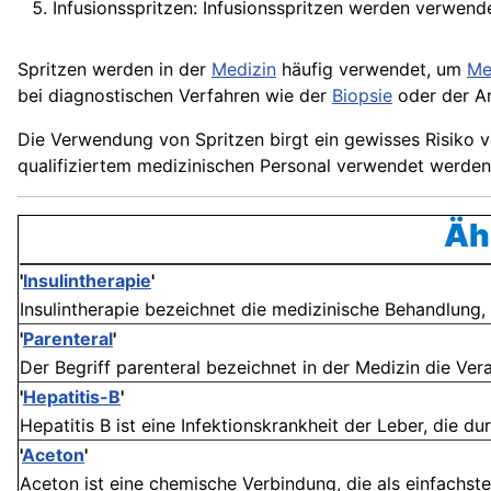
Infusionsspritzen: Infusionsspritzen werden verwendet
Spritzen werden in der
Medizin
häufig verwendet, um
Me
bei diagnostischen Verfahren wie der
Biopsie
oder der A
Die Verwendung von Spritzen birgt ein gewisses Risiko 
qualifiziertem medizinischen Personal verwendet werde
Äh
'
Insulintherapie
'
Insulintherapie bezeichnet die medizinische Behandlung, b
'
Parenteral
'
Der Begriff parenteral bezeichnet in der Medizin die Ve
'
Hepatitis-B
'
Hepatitis B ist eine Infektionskrankheit der Leber, die du
'
Aceton
'
Aceton ist eine chemische Verbindung, die als einfachste