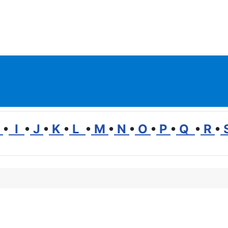
H
•
I
•
J
•
K
•
L
•
M
•
N
•
O
•
P
•
Q
•
R
•