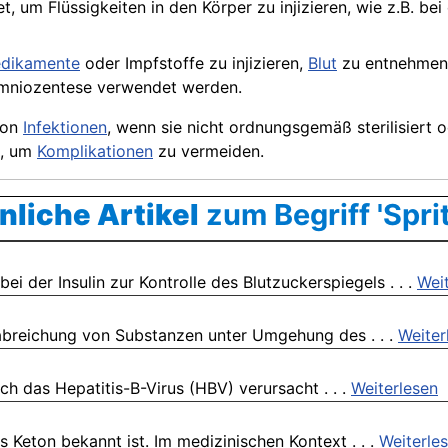
, um Flüssigkeiten in den Körper zu injizieren, wie z.B. be
dikamente
oder Impfstoffe zu injizieren,
Blut
zu entnehmen 
mniozentese verwendet werden.
von
Infektionen
, wenn sie nicht ordnungsgemäß sterilisiert 
n, um
Komplikationen
zu vermeiden.
nliche Artikel
zum Begriff 'Spri
ei der Insulin zur Kontrolle des Blutzuckerspiegels . . .
Wei
rabreichung von Substanzen unter Umgehung des . . .
Weiter
rch das Hepatitis-B-Virus (HBV) verursacht . . .
Weiterlesen
s Keton bekannt ist. Im medizinischen Kontext . . .
Weiterle