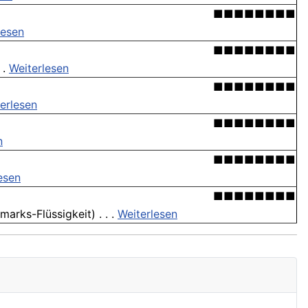
■■■■■■■■
lesen
■■■■■■■■
 .
Weiterlesen
■■■■■■■■
erlesen
■■■■■■■■
n
■■■■■■■■
esen
■■■■■■■■
arks-Flüssigkeit) . . .
Weiterlesen