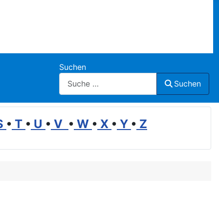
Suchen
Suchen
S
•
T
•
U
•
V
•
W
•
X
•
Y
•
Z