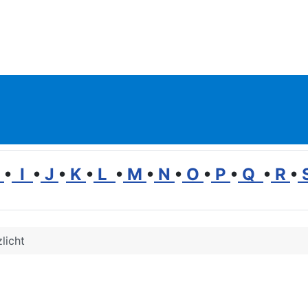
H
•
I
•
J
•
K
•
L
•
M
•
N
•
O
•
P
•
Q
•
R
•
licht