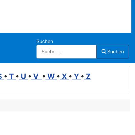
Suchen
Suchen
S
•
T
•
U
•
V
•
W
•
X
•
Y
•
Z