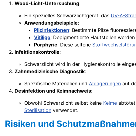
Wood-Licht-Untersuchung
:
Ein spezielles Schwarzlichtgerät, das
UV-A-Stra
Anwendungsbeispiele
:
Pilzinfektionen
: Bestimmte Pilze fluoreszier
Vitiligo
: Depigmentierte Hautstellen werden 
Porphyrie
: Diese seltene
Stoffwechselstöru
Infektionskontrolle
:
Schwarzlicht wird in der Hygienekontrolle eing
Zahnmedizinische Diagnostik
:
Spezifische Materialien und
Ablagerungen
auf d
Desinfektion und Keimnachweis
:
Obwohl Schwarzlicht selbst keine
Keime
abtötet,
Sterilisation
verwendet.
Risiken und Schutzmaßnahme