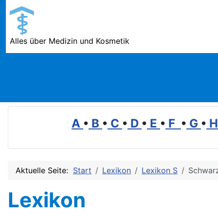
Alles über Medizin und Kosmetik
A
•
B
•
C
•
D
•
E
•
F
•
G
•
Aktuelle Seite:
Start
Lexikon
Lexikon S
Schwarz
Lexikon