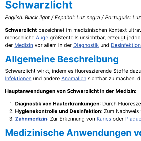
Schwarzlicht
English: Black light / Español: Luz negra / Português: Luz
Schwarzlicht
bezeichnet im medizinischen Kontext ultravi
menschliche
Auge
größtenteils unsichtbar, erzeugt jedoch
der
Medizin
vor allem in der
Diagnostik
und
Desinfektion
Allgemeine Beschreibung
Schwarzlicht wirkt, indem es fluoreszierende Stoffe daz
Infektionen
und andere
Anomalien
sichtbar zu machen, d
Hauptanwendungen von Schwarzlicht in der Medizin:
Diagnostik von Hauterkrankungen
: Durch Fluoresz
Hygienekontrolle und Desinfektion
: Zum Nachweis v
Zahnmedizin
: Zur Erkennung von
Karies
oder
Plaqu
Medizinische Anwendungen vo