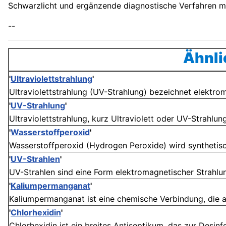
Schwarzlicht und ergänzende diagnostische Verfahren max
--
Ähnli
'
Ultraviolettstrahlung
'
Ultraviolettstrahlung (UV-Strahlung) bezeichnet elektro
'
UV-Strahlung
'
Ultraviolettstrahlung, kurz Ultraviolett oder UV-Strahlung
'
Wasserstoffperoxid
'
Wasserstoffperoxid (Hydrogen Peroxide) wird synthetisch
'
UV-Strahlen
'
UV-Strahlen sind eine Form elektromagnetischer Strahlung,
'
Kaliumpermanganat
'
Kaliumpermanganat ist eine chemische Verbindung, die als
'
Chlorhexidin
'
Chlorhexidin ist ein breites Antiseptikum, das zur Desin