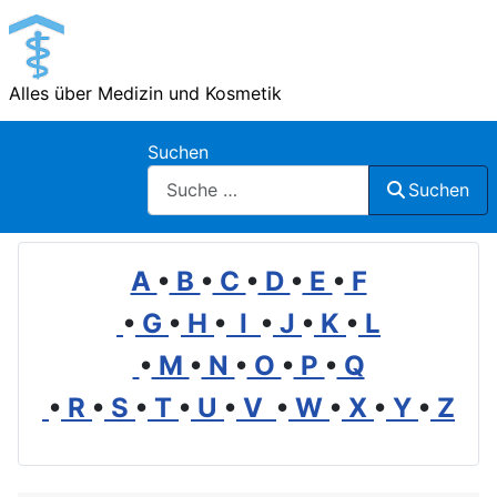
Alles über Medizin und Kosmetik
Suchen
Suchen
A
•
B
•
C
•
D
•
E
•
F
•
G
•
H
•
I
•
J
•
K
•
L
•
M
•
N
•
O
•
P
•
Q
•
R
•
S
•
T
•
U
•
V
•
W
•
X
•
Y
•
Z