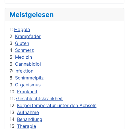
Meistgelesen
1:
Hoppla
2:
Krampfader
3:
Gluten
4:
Schmerz
5:
Medizin
6:
Cannabidiol
7:
Infektion
8:
Schimmelpilz
9:
Organismus
10:
Krankheit
11:
Geschlechtskrankheit
12:
Körpertemperatur unter den Achseln
13:
Aufnahme
14:
Behandlung
15:
Therapie