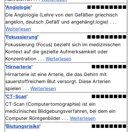
'
Angiologie
'
■■■■■■■■■
Die Angiologie (Lehre von den Gefäßen griechisch
angeīon, deutsch ‚Gefäß‘ und angehängt:logie) . . .
Weiterlesen
'
Fokussierung
'
■■■■■■■■■
Fokussierung (Focus) bezieht sich im medizinischen
Kontext auf die gezielte Aufmerksamkeit oder
Konzentration . . .
Weiterlesen
'
Hirnarterie
'
■■■■■■■■
Hirnarterie ist eine Arterie, die das Gehirn mit
sauerstoffreichem Blut versorgt. Diese Arterien
spielen . . .
Weiterlesen
'
CT-Scan
'
■■■■■■■■
CT-Scan (Computertomographie) ist ein
medizinisches Bildgebungsverfahren, bei dem ein
Computer Röntgenbilder . . .
Weiterlesen
'
Blutungsrisiko
'
■■■■■■■■