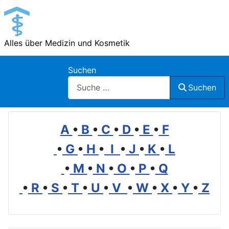
Alles über Medizin und Kosmetik
Suchen
Suchen
A
•
B
•
C
•
D
•
E
•
F
•
G
•
H
•
I
•
J
•
K
•
L
•
M
•
N
•
O
•
P
•
Q
•
R
•
S
•
T
•
U
•
V
•
W
•
X
•
Y
•
Z