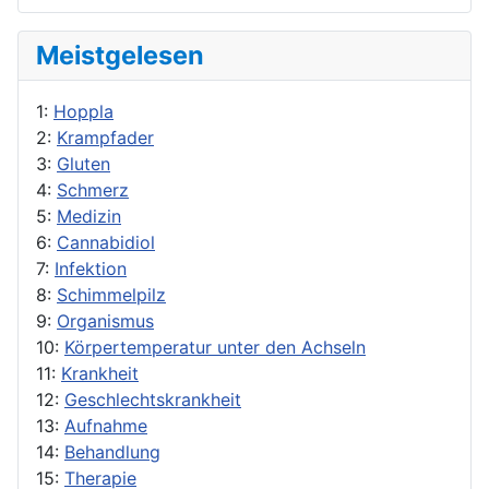
Meistgelesen
1:
Hoppla
2:
Krampfader
3:
Gluten
4:
Schmerz
5:
Medizin
6:
Cannabidiol
7:
Infektion
8:
Schimmelpilz
9:
Organismus
10:
Körpertemperatur unter den Achseln
11:
Krankheit
12:
Geschlechtskrankheit
13:
Aufnahme
14:
Behandlung
15:
Therapie