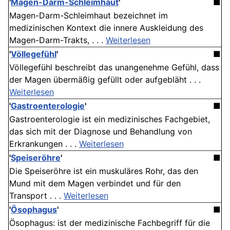
'
Magen-Darm-Schleimhaut
'
■
Magen-Darm-Schleimhaut bezeichnet im
medizinischen Kontext die innere Auskleidung des
Magen-Darm-Trakts, . . .
Weiterlesen
'
Völlegefühl
'
■
Völlegefühl beschreibt das unangenehme Gefühl, dass
der Magen übermäßig gefüllt oder aufgebläht . . .
Weiterlesen
'
Gastroenterologie
'
■
Gastroenterologie ist ein medizinisches Fachgebiet,
das sich mit der Diagnose und Behandlung von
Erkrankungen . . .
Weiterlesen
'
Speiseröhre
'
■
Die Speiseröhre ist ein muskuläres Rohr, das den
Mund mit dem Magen verbindet und für den
Transport . . .
Weiterlesen
'
Ösophagus
'
■
Ösophagus: ist der medizinische Fachbegriff für die