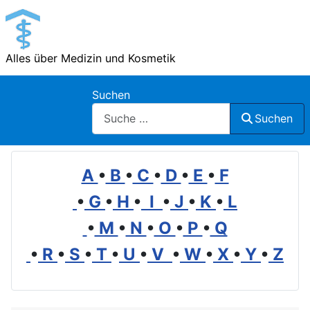
Alles über Medizin und Kosmetik
Suchen
Suchen
A
•
B
•
C
•
D
•
E
•
F
•
G
•
H
•
I
•
J
•
K
•
L
•
M
•
N
•
O
•
P
•
Q
•
R
•
S
•
T
•
U
•
V
•
W
•
X
•
Y
•
Z