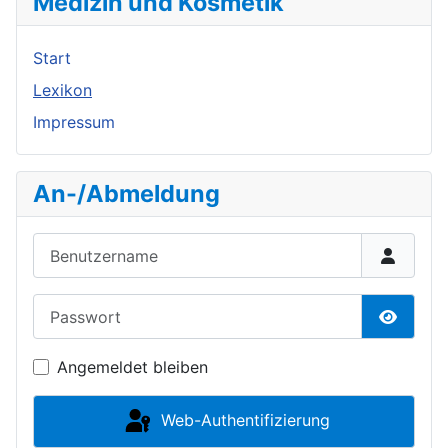
Medizin und Kosmetik
Start
Lexikon
Impressum
An-/Abmeldung
Benutzername
Passwort
Passwor
Angemeldet bleiben
Web-Authentifizierung