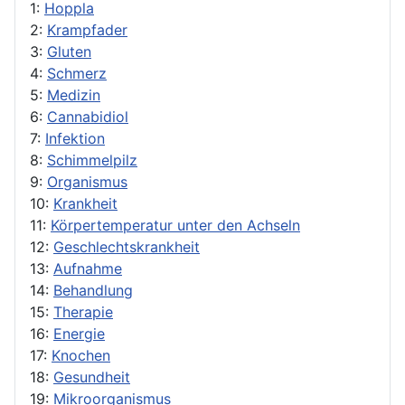
1:
Hoppla
2:
Krampfader
3:
Gluten
4:
Schmerz
5:
Medizin
6:
Cannabidiol
7:
Infektion
8:
Schimmelpilz
9:
Organismus
10:
Krankheit
11:
Körpertemperatur unter den Achseln
12:
Geschlechtskrankheit
13:
Aufnahme
14:
Behandlung
15:
Therapie
16:
Energie
17:
Knochen
18:
Gesundheit
19:
Mikroorganismus