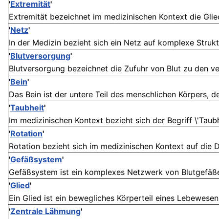
'
Extremität
'
Extremität bezeichnet im medizinischen Kontext die Gli
'
Netz
'
In der Medizin bezieht sich ein Netz auf komplexe Struk
'
Blutversorgung
'
Blutversorgung bezeichnet die Zufuhr von Blut zu den v
'
Bein
'
Das Bein ist der untere Teil des menschlichen Körpers, de
'
Taubheit
'
Im medizinischen Kontext bezieht sich der Begriff \'Taubhe
'
Rotation
'
Rotation bezieht sich im medizinischen Kontext auf die 
'
Gefäßsystem
'
Gefäßsystem ist ein komplexes Netzwerk von Blutgefäßen
'
Glied
'
Ein Glied ist ein bewegliches Körperteil eines Lebewesens
'
Zentrale Lähmung
'