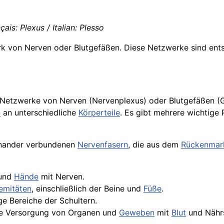
ais: Plexus / Italian: Plesso
k von Nerven oder Blutgefäßen. Diese Netzwerke sind ent
Netzwerke von Nerven (Nervenplexus) oder Blutgefäßen (G
n
an unterschiedliche
Körperteile
. Es gibt mehrere wichtige
inander verbundenen
Nervenfasern
, die aus dem
Rückenmar
 und
Hände
mit Nerven.
emitäten
, einschließlich der Beine und
Füße
.
ge Bereiche der Schultern.
die Versorgung von Organen und
Geweben
mit
Blut
und Nährs