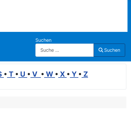
Suchen
Suchen
S
•
T
•
U
•
V
•
W
•
X
•
Y
•
Z