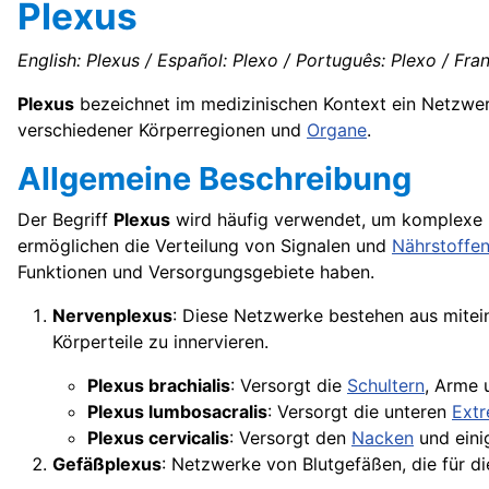
Plexus
English: Plexus / Español: Plexo / Português: Plexo / Franç
Plexus
bezeichnet im medizinischen Kontext ein Netzwer
verschiedener Körperregionen und
Organe
.
Allgemeine Beschreibung
Der Begriff
Plexus
wird häufig verwendet, um komplexe 
ermöglichen die Verteilung von Signalen und
Nährstoffe
Funktionen und Versorgungsgebiete haben.
Nervenplexus
: Diese Netzwerke bestehen aus mite
Körperteile zu innervieren.
Plexus brachialis
: Versorgt die
Schultern
, Arme
Plexus lumbosacralis
: Versorgt die unteren
Extr
Plexus cervicalis
: Versorgt den
Nacken
und eini
Gefäßplexus
: Netzwerke von Blutgefäßen, die für 