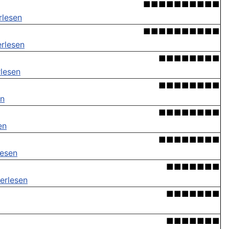
■■■■■■■■■■
rlesen
■■■■■■■■■■
erlesen
■■■■■■■■
rlesen
■■■■■■■■
en
■■■■■■■■
en
■■■■■■■■
lesen
■■■■■■■
erlesen
■■■■■■■
■■■■■■■