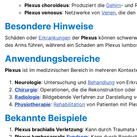
Plexus choroideus
: Produziert die
Gehirn
- und 
Plexus venosus
: Netzwerke von
Venen
, die den
Besondere Hinweise
Schäden oder
Erkrankungen
der
Plexus
können schwer
des Arms führen, während ein Schaden am Plexus lumbosa
Anwendungsbereiche
Plexus
ist im medizinischen Bereich in mehreren Kontex
Neurologie
: Untersuchung und
Behandlung
von Erkr
Chirurgie
: Operationen, die die Rekonstruktion oder
Radiologie
: Bildgebende Verfahren zur Darstellung 
Physiotherapie
:
Rehabilitation
von Patienten mit Ple
Bekannte Beispiele
Plexus brachialis Verletzung
: Kann durch Traumata
Plexus lumbosacralis
Syndrom
: Kann durch Bandsc