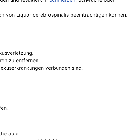
on von Liquor cerebrospinalis beeinträchtigen können.
exusverletzung.
en zu entfernen.
Plexuserkrankungen verbunden sind.
fen.
herapie."