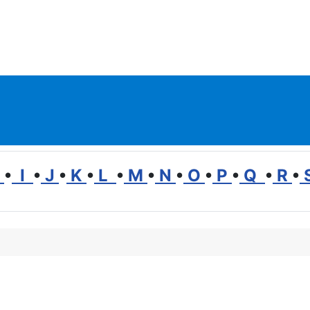
H
•
I
•
J
•
K
•
L
•
M
•
N
•
O
•
P
•
Q
•
R
•