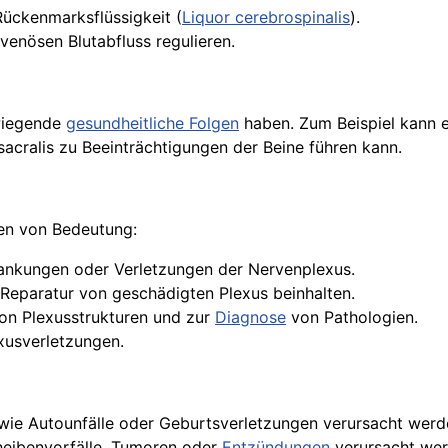
Rückenmarksflüssigkeit (
Liquor cerebrospinalis
).
 venösen Blutabfluss regulieren.
wiegende
gesundheitliche Folgen
haben. Zum Beispiel kann 
cralis zu Beeinträchtigungen der Beine führen kann.
ten von Bedeutung:
ankungen oder Verletzungen der Nervenplexus.
 Reparatur von geschädigten Plexus beinhalten.
von Plexusstrukturen und zur
Diagnose
von Pathologien.
xusverletzungen.
 wie Autounfälle oder Geburtsverletzungen verursacht wer
heibenvorfälle, Tumoren oder
Entzündungen
verursacht werd