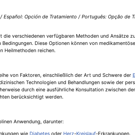
/ Español: Opción de Tratamiento / Português: Opção de Tra
xt die verschiedenen verfügbaren Methoden und Ansätze z
en Bedingungen. Diese Optionen können von medikamentös
en Heilmethoden reichen.
eihe von Faktoren, einschließlich der Art und Schwere der
dizinischen Technologien und Behandlungen sowie der pers
herweise durch eine ausführliche Konsultation zwischen d
hten berücksichtigt werden.
plinen Anwendung, darunter:
ankungen wie
Diabetes
oder
Herz
-
Kreislauf
-Erkrankungen.