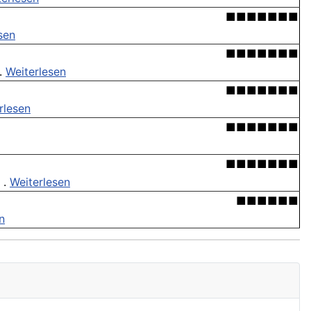
■■■■■■■
sen
■■■■■■■
 .
Weiterlesen
■■■■■■■
rlesen
■■■■■■■
■■■■■■■
 .
Weiterlesen
■■■■■■
n