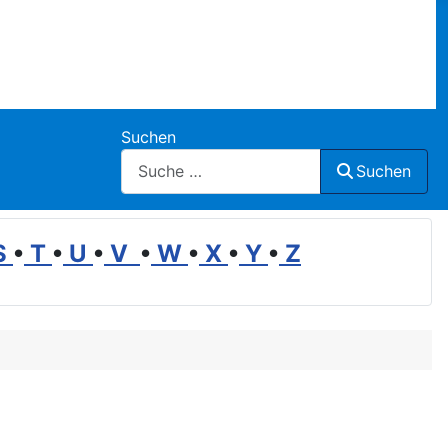
Suchen
Suchen
S
•
T
•
U
•
V
•
W
•
X
•
Y
•
Z