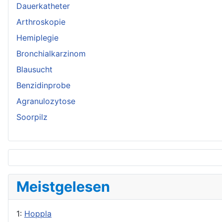
Dauerkatheter
Arthroskopie
Hemiplegie
Bronchialkarzinom
Blausucht
Benzidinprobe
Agranulozytose
Soorpilz
Meistgelesen
1:
Hoppla