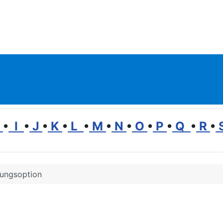
H
•
I
•
J
•
K
•
L
•
M
•
N
•
O
•
P
•
Q
•
R
•
ungsoption