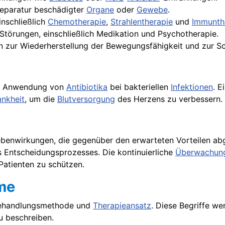
Reparatur beschädigter
Organe
oder
Gewebe
.
einschließlich
Chemotherapie
,
Strahlentherapie
und
Immunth
Störungen, einschließlich Medikation und Psychotherapie.
 zur Wiederherstellung der Bewegungsfähigkeit und zur S
die Anwendung von
Antibiotika
bei bakteriellen
Infektionen
. E
ankheit
, um die
Blutversorgung
des Herzens zu verbessern.
Nebenwirkungen, die gegenüber den erwarteten Vorteilen a
es Entscheidungsprozesses. Die kontinuierliche
Überwachun
atienten zu schützen.
me
 Behandlungsmethode und
Therapieansatz
. Diese Begriffe w
u beschreiben.