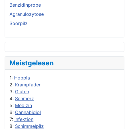
Benzidinprobe
Agranulozytose
Soorpilz
Meistgelesen
1:
Hoppla
2:
Krampfader
3:
Gluten
4:
Schmerz
5:
Medizin
6:
Cannabidiol
7:
Infektion
8:
Schimmelpilz