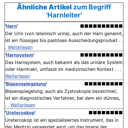
Ähnliche Artikel
zum Begriff
'Harnleiter'
'
Harn
'
■■■■■■■■■■
Der Urin (von lateinisch urina), auch der Harn genannt,
ist ein flüssiges bis pastöses Ausscheidungsprodukt . .
.
Weiterlesen
'
Harnsystem
'
■■■■■■■■■■
Das Harnsystem, auch bekannt als das urinäre System
oder Harntrakt, umfasst im medizinischen Kontext . . .
Weiterlesen
'
Blasenspiegelung
'
■■■■■■■■■
Blasenspiegelung, auch als Zystoskopie bezeichnet,
ist ein diagnostisches Verfahren, bei dem ein dünnes, .
. .
Weiterlesen
'
Ureteroskop
'
■■■■■■■■
Ureteroskop ist ein spezialisiertes Instrument, das in
der Medizin verwendet wird, um das Innere der . . .