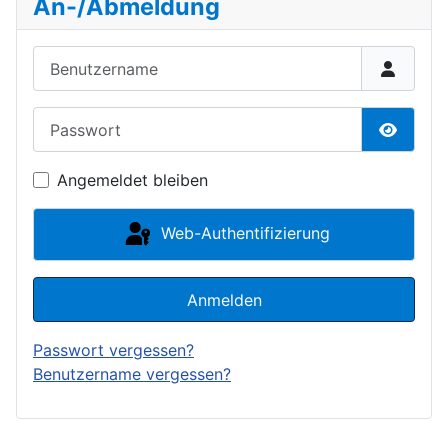
An-/Abmeldung
Benutzername
Passwort
Passwor
Angemeldet bleiben
Web-Authentifizierung
Anmelden
Passwort vergessen?
Benutzername vergessen?