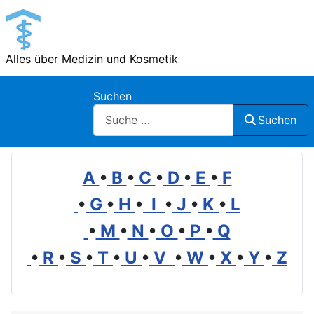
Alles über Medizin und Kosmetik
Suchen
Suchen
A
•
B
•
C
•
D
•
E
•
F
•
G
•
H
•
I
•
J
•
K
•
L
•
M
•
N
•
O
•
P
•
Q
•
R
•
S
•
T
•
U
•
V
•
W
•
X
•
Y
•
Z