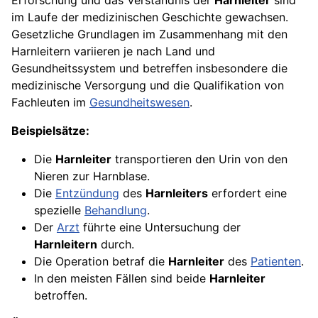
Erforschung und das Verständnis der
Harnleiter
sind
im Laufe der medizinischen Geschichte gewachsen.
Gesetzliche Grundlagen im Zusammenhang mit den
Harnleitern variieren je nach Land und
Gesundheitssystem und betreffen insbesondere die
medizinische Versorgung und die Qualifikation von
Fachleuten im
Gesundheitswesen
.
Beispielsätze:
Die
Harnleiter
transportieren den Urin von den
Nieren zur Harnblase.
Die
Entzündung
des
Harnleiters
erfordert eine
spezielle
Behandlung
.
Der
Arzt
führte eine Untersuchung der
Harnleitern
durch.
Die Operation betraf die
Harnleiter
des
Patienten
.
In den meisten Fällen sind beide
Harnleiter
betroffen.