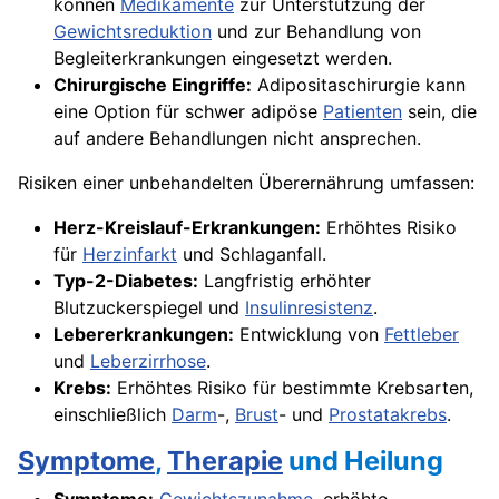
können
Medikamente
zur Unterstützung der
Gewichtsreduktion
und zur Behandlung von
Begleiterkrankungen eingesetzt werden.
Chirurgische Eingriffe:
Adipositaschirurgie kann
eine Option für schwer adipöse
Patienten
sein, die
auf andere Behandlungen nicht ansprechen.
Risiken einer unbehandelten Überernährung umfassen:
Herz-Kreislauf-Erkrankungen:
Erhöhtes Risiko
für
Herzinfarkt
und Schlaganfall.
Typ-2-Diabetes:
Langfristig erhöhter
Blutzuckerspiegel und
Insulinresistenz
.
Lebererkrankungen:
Entwicklung von
Fettleber
und
Leberzirrhose
.
Krebs:
Erhöhtes Risiko für bestimmte Krebsarten,
einschließlich
Darm
-,
Brust
- und
Prostatakrebs
.
Symptome
,
Therapie
und Heilung