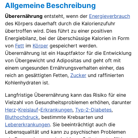
Allgemeine Beschreibung
Überernährung
entsteht, wenn der
Energieverbrauch
des Körpers dauerhaft durch die Kalorienzufuhr
übertroffen wird. Dies führt zu einer positiven
Energiebilanz, bei der überschüssige Kalorien in Form
von
Fett
im
Körper
gespeichert werden.
Überernährung ist ein Hauptfaktor für die Entwicklung
von Übergewicht und Adipositas und geht oft mit
einem ungesunden Ernährungsverhalten einher, das
reich an gesättigten Fetten,
Zucker
und raffinierten
Kohlenhydraten ist.
Langfristige Überernährung kann das Risiko für eine
Vielzahl von Gesundheitsproblemen erhöhen, darunter
Herz
-
Kreislauf
-
Erkrankungen
,
Typ-2-Diabetes
,
Bluthochdruck
, bestimmte Krebsarten und
Lebererkrankungen
. Sie beeinträchtigt auch die
Lebensqualität und kann zu psychischen Problemen