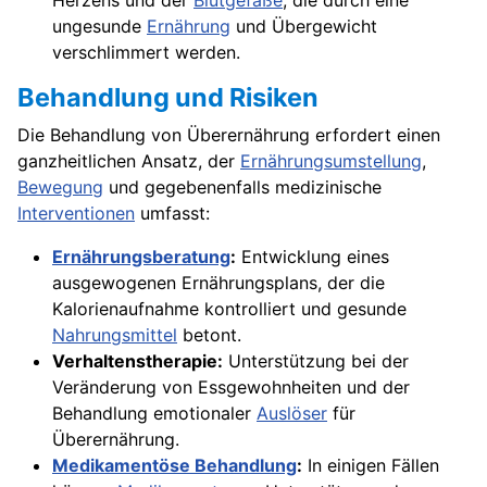
Herzens und der
Blutgefäße
, die durch eine
ungesunde
Ernährung
und Übergewicht
verschlimmert werden.
Behandlung und Risiken
Die Behandlung von Überernährung erfordert einen
ganzheitlichen Ansatz, der
Ernährungsumstellung
,
Bewegung
und gegebenenfalls medizinische
Interventionen
umfasst:
Ernährungsberatung
:
Entwicklung eines
ausgewogenen Ernährungsplans, der die
Kalorienaufnahme kontrolliert und gesunde
Nahrungsmittel
betont.
Verhaltenstherapie:
Unterstützung bei der
Veränderung von Essgewohnheiten und der
Behandlung emotionaler
Auslöser
für
Überernährung.
Medikamentöse Behandlung
:
In einigen Fällen