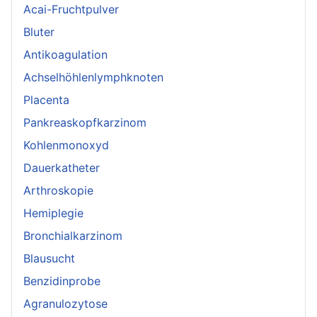
Acai-Fruchtpulver
Bluter
Antikoagulation
Achselhöhlenlymphknoten
Placenta
Pankreaskopfkarzinom
Kohlenmonoxyd
Dauerkatheter
Arthroskopie
Hemiplegie
Bronchialkarzinom
Blausucht
Benzidinprobe
Agranulozytose