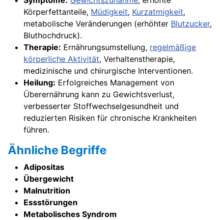
Symptome:
Gewichtszunahme
, erhöhte
Körperfettanteile,
Müdigkeit
,
Kurzatmigkeit
,
metabolische Veränderungen (erhöhter
Blutzucker
,
Bluthochdruck).
Therapie:
Ernährungsumstellung,
regelmäßige
körperliche Aktivität
, Verhaltenstherapie,
medizinische und chirurgische Interventionen.
Heilung:
Erfolgreiches Management von
Überernährung kann zu Gewichtsverlust,
verbesserter Stoffwechselgesundheit und
reduzierten Risiken für chronische Krankheiten
führen.
Ähnliche Begriffe
Adipositas
Übergewicht
Malnutrition
Essstörungen
Metabolisches Syndrom