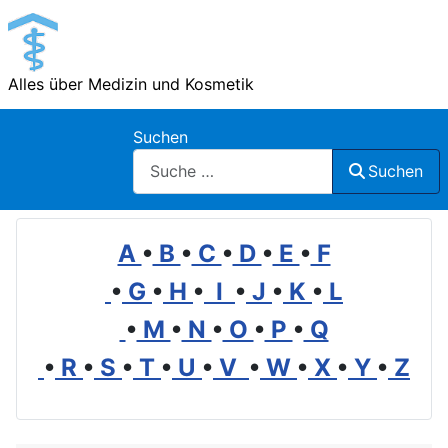
Alles über Medizin und Kosmetik
Suchen
Suchen
A
•
B
•
C
•
D
•
E
•
F
•
G
•
H
•
I
•
J
•
K
•
L
•
M
•
N
•
O
•
P
•
Q
•
R
•
S
•
T
•
U
•
V
•
W
•
X
•
Y
•
Z