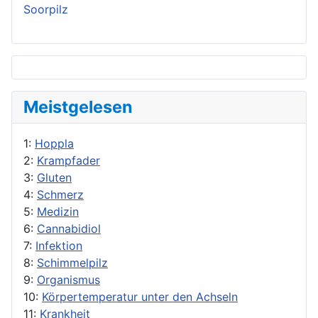
Soorpilz
Meistgelesen
1:
Hoppla
2:
Krampfader
3:
Gluten
4:
Schmerz
5:
Medizin
6:
Cannabidiol
7:
Infektion
8:
Schimmelpilz
9:
Organismus
10:
Körpertemperatur unter den Achseln
11:
Krankheit