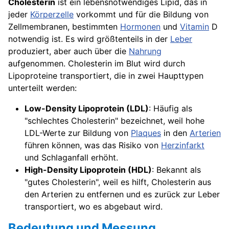
Cholesterin
ist ein lebensnotwendiges Lipid, das in
jeder
Körperzelle
vorkommt und für die Bildung von
Zellmembranen, bestimmten
Hormonen
und
Vitamin
D
notwendig ist. Es wird größtenteils in der
Leber
produziert, aber auch über die
Nahrung
aufgenommen. Cholesterin im Blut wird durch
Lipoproteine transportiert, die in zwei Haupttypen
unterteilt werden:
Low-Density Lipoprotein (LDL)
: Häufig als
"schlechtes Cholesterin" bezeichnet, weil hohe
LDL-Werte zur Bildung von
Plaques
in den
Arterien
führen können, was das Risiko von
Herzinfarkt
und Schlaganfall erhöht.
High-Density Lipoprotein (HDL)
: Bekannt als
"gutes Cholesterin", weil es hilft, Cholesterin aus
den Arterien zu entfernen und es zurück zur Leber
transportiert, wo es abgebaut wird.
Bedeutung und Messung