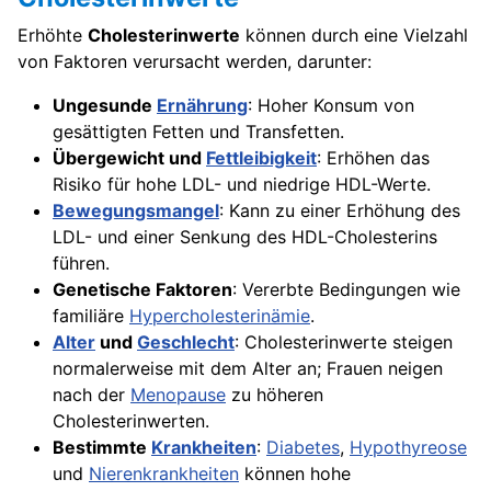
Erhöhte
Cholesterinwerte
können durch eine Vielzahl
von Faktoren verursacht werden, darunter:
Ungesunde
Ernährung
: Hoher Konsum von
gesättigten Fetten und Transfetten.
Übergewicht und
Fettleibigkeit
: Erhöhen das
Risiko für hohe LDL- und niedrige HDL-Werte.
Bewegungsmangel
: Kann zu einer Erhöhung des
LDL- und einer Senkung des HDL-Cholesterins
führen.
Genetische Faktoren
: Vererbte Bedingungen wie
familiäre
Hypercholesterinämie
.
Alter
und
Geschlecht
: Cholesterinwerte steigen
normalerweise mit dem Alter an; Frauen neigen
nach der
Menopause
zu höheren
Cholesterinwerten.
Bestimmte
Krankheiten
:
Diabetes
,
Hypothyreose
und
Nierenkrankheiten
können hohe