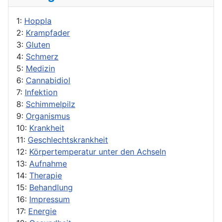
1:
Hoppla
2:
Krampfader
3:
Gluten
4:
Schmerz
5:
Medizin
6:
Cannabidiol
7:
Infektion
8:
Schimmelpilz
9:
Organismus
10:
Krankheit
11:
Geschlechtskrankheit
12:
Körpertemperatur unter den Achseln
13:
Aufnahme
14:
Therapie
15:
Behandlung
16:
Impressum
17:
Energie