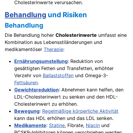
Cholesterinwerte verursachen.
Behandlung
und Risiken
Behandlung
Die Behandlung hoher
Cholesterinwerte
umfasst eine
Kombination aus Lebensstiländerungen und
medikamentöser
Therapie
:
Ernährungsumstellung
: Reduktion von
gesättigten Fetten und Transfetten, erhöhter
Verzehr von
Ballaststoffen
und Omega-3-
Fettsäuren
.
Gewichtsreduktion
: Abnehmen kann helfen, den
LDL-Cholesterinwert zu senken und den HDL-
Cholesterinwert zu erhöhen.
Bewegung
:
Regelmäßige körperliche Aktivität
kann das HDL erhöhen und das LDL senken.
Medikamente
:
Statine
, Fibrate,
Niacin
und
PCSK9-Inhibitoren können verschrieben werden,