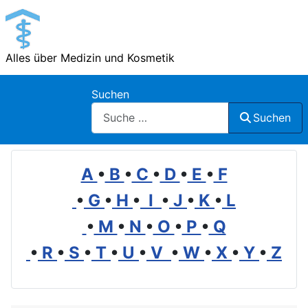
Alles über Medizin und Kosmetik
Suchen
Suchen
A
•
B
•
C
•
D
•
E
•
F
•
G
•
H
•
I
•
J
•
K
•
L
•
M
•
N
•
O
•
P
•
Q
•
R
•
S
•
T
•
U
•
V
•
W
•
X
•
Y
•
Z