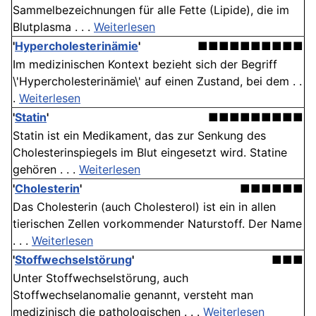
Sammelbezeichnungen für alle Fette (Lipide), die im
Blutplasma . . .
Weiterlesen
'
Hypercholesterinämie
'
■■■■■■■■■■
Im medizinischen Kontext bezieht sich der Begriff
\'Hypercholesterinämie\' auf einen Zustand, bei dem . .
.
Weiterlesen
'
Statin
'
■■■■■■■■■
Statin ist ein Medikament, das zur Senkung des
Cholesterinspiegels im Blut eingesetzt wird. Statine
gehören . . .
Weiterlesen
'
Cholesterin
'
■■■■■■
Das Cholesterin (auch Cholesterol) ist ein in allen
tierischen Zellen vorkommender Naturstoff. Der Name
. . .
Weiterlesen
'
Stoffwechselstörung
'
■■■
Unter Stoffwechselstörung, auch
Stoffwechselanomalie genannt, versteht man
medizinisch die pathologischen . . .
Weiterlesen