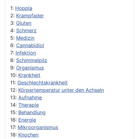
1:
Hoppla
2:
Krampfader
3:
Gluten
4:
Schmerz
5:
Medizin
6:
Cannabidiol
7:
Infektion
8:
Schimmelpilz
9:
Organismus
10:
Krankheit
11:
Geschlechtskrankheit
12:
Körpertemperatur unter den Achseln
13:
Aufnahme
14:
Therapie
15:
Behandlung
16:
Energie
17:
Mikroorganismus
18:
Knochen