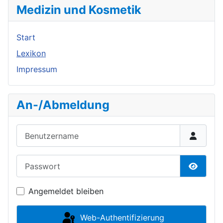
Medizin und Kosmetik
Start
Lexikon
Impressum
An-/Abmeldung
Benutzername
Passwort
Passwor
Angemeldet bleiben
Web-Authentifizierung