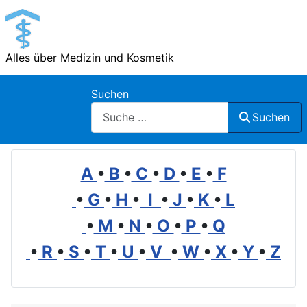
Alles über Medizin und Kosmetik
Suchen
Suchen
A
•
B
•
C
•
D
•
E
•
F
•
G
•
H
•
I
•
J
•
K
•
L
•
M
•
N
•
O
•
P
•
Q
•
R
•
S
•
T
•
U
•
V
•
W
•
X
•
Y
•
Z