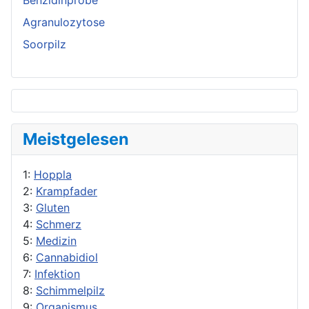
Benzidinprobe
Agranulozytose
Soorpilz
Meistgelesen
1:
Hoppla
2:
Krampfader
3:
Gluten
4:
Schmerz
5:
Medizin
6:
Cannabidiol
7:
Infektion
8:
Schimmelpilz
9:
Organismus