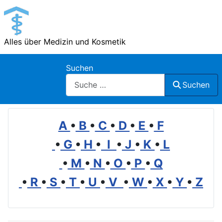
Alles über Medizin und Kosmetik
Suchen
Suchen
A
•
B
•
C
•
D
•
E
•
F
•
G
•
H
•
I
•
J
•
K
•
L
•
M
•
N
•
O
•
P
•
Q
•
R
•
S
•
T
•
U
•
V
•
W
•
X
•
Y
•
Z