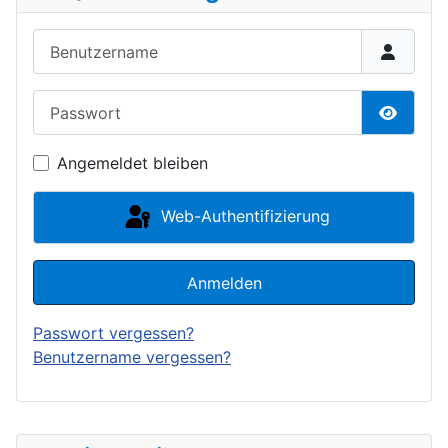
Benutzername
Passwort
Passwor
Angemeldet bleiben
Web-Authentifizierung
Anmelden
Passwort vergessen?
Benutzername vergessen?