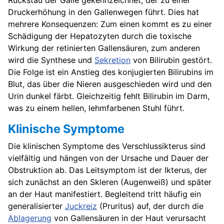
Rückstau der Galle gekennzeichnet, der zu einer
Druckerhöhung in den Gallenwegen führt. Dies hat
mehrere Konsequenzen: Zum einen kommt es zu einer
Schädigung der Hepatozyten durch die toxische
Wirkung der retinierten Gallensäuren, zum anderen
wird die Synthese und
Sekretion
von Bilirubin gestört.
Die Folge ist ein Anstieg des konjugierten Bilirubins im
Blut, das über die Nieren ausgeschieden wird und den
Urin dunkel färbt. Gleichzeitig fehlt Bilirubin im Darm,
was zu einem hellen, lehmfarbenen Stuhl führt.
Klinische Symptome
Die klinischen Symptome des Verschlussikterus sind
vielfältig und hängen von der Ursache und Dauer der
Obstruktion ab. Das Leitsymptom ist der Ikterus, der
sich zunächst an den Skleren (Augenweiß) und später
an der Haut manifestiert. Begleitend tritt häufig ein
generalisierter
Juckreiz
(Pruritus) auf, der durch die
Ablagerung
von Gallensäuren in der Haut verursacht